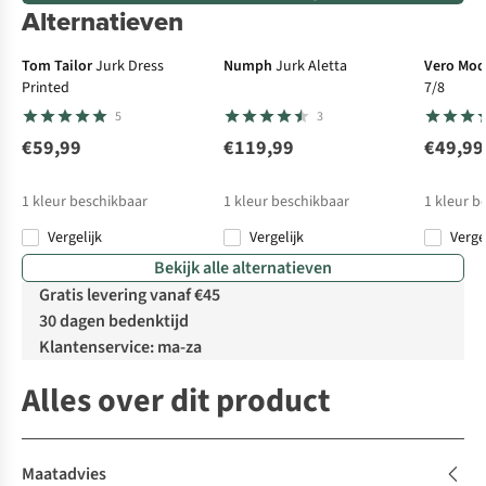
Alternatieven
Tom Tailor
Jurk Dress
Numph
Jurk Aletta
Vero Mo
Printed
7/8
5
3
€59,99
€119,99
€49,99
1
kleur beschikbaar
1
kleur beschikbaar
1
kleur b
Vergelijk
Vergelijk
Verge
Bekijk alle alternatieven
Gratis levering vanaf €45
30 dagen bedenktijd
Klantenservice: ma-za
Alles over dit product
Maatadvies