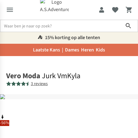
Sho
⛺️
15% korting op alle tenten
Laatste Kans |
Dames
Heren
Kids
Home
Vero Moda
Jurk VmKyla
3 reviews
-56%