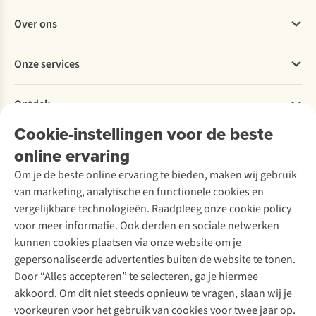
Veelgestelde vragen
Over ons
Bestellen
Betalen
Werken bij A.S.Adventure
Onze services
Levering
Explore More
Retourneren
Verantwoord ondernemen
Verhuur / Skiverhuur
Bestelling herroepen
Ontdek
Over Ayacucho
Tweedehands
Onderhoud en herstellingen
Onze winkels
Cookie-instellingen voor de beste
Ski-onderhoud
A.S.Magazine
Garantie
Over A.S.Adventure
Wasservice
online ervaring
Podcast
Contact
Toegankelijkheidsverklaring
Schoenonderhoud
Explore Academy
Om je de beste online ervaring te bieden, maken wij gebruik
Schoenherstelling
Explore Camp
van marketing, analytische en functionele cookies en
Meld je aan voor de nieuwsbrief
Kledingherstelling
Gear Check
vergelijkbare technologieën. Raadpleeg onze cookie policy
Retouches
Inspiratie & advies
voor meer informatie. Ook derden en sociale netwerken
Voor bedrijven
Follow us
kunnen cookies plaatsen via onze website om je
gepersonaliseerde advertenties buiten de website te tonen.
Door “Alles accepteren” te selecteren, ga je hiermee
akkoord. Om dit niet steeds opnieuw te vragen, slaan wij je
voorkeuren voor het gebruik van cookies voor twee jaar op.