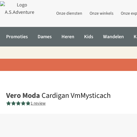
Onze diensten
Onze winkels
Onze exp
Promoties
Dames
Heren
Kids
Wandelen
K
Home
Cardigan VmMysticach
Vero Moda
Cardigan VmMysticach
1 review