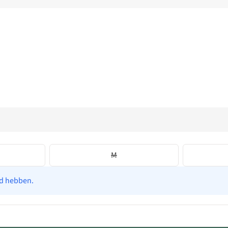
M
ad hebben.