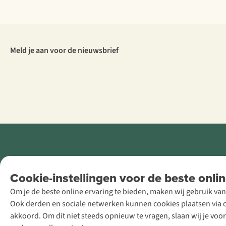
Meld je aan voor de nieuwsbrief
Retail Concepts
Cookie-instellingen voor de beste onlin
NV,
Om je de beste online ervaring te bieden, maken wij gebruik van
Smallandlaan
Ook derden en sociale netwerken kunnen cookies plaatsen via on
9, B-2660
akkoord. Om dit niet steeds opnieuw te vragen, slaan wij je voo
Hoboken