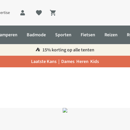
ertise
Shopping cart
amperen
Badmode
Sporten
Fietsen
Reizen
R
⛺️
15% korting op alle tenten
Laatste Kans |
Dames
Heren
Kids