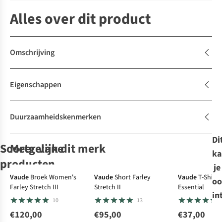
Alles over dit product
Omschrijving
Eigenschappen
Duurzaamheidskenmerken
Di
Soortgelijke
Meer van dit merk
ka
producten
je
-30%
-50%
Vaude
Broek Women's
Vaude
Short Farley
Vaude
T-Shirt
oo
Farley Stretch III
Stretch II
Essential
Columbia
icebreaker
Sherpa
Sherpa
T-
T-Shirt
T-
T-Shirt
in
10
13
Shirt Parsons
Shirt W Mer 125
Neha V-Neck Tee
Neha V-Neck Tee
Point™ Back
Cool-Lite
€120,00
€95,00
€37,00
1
27
27