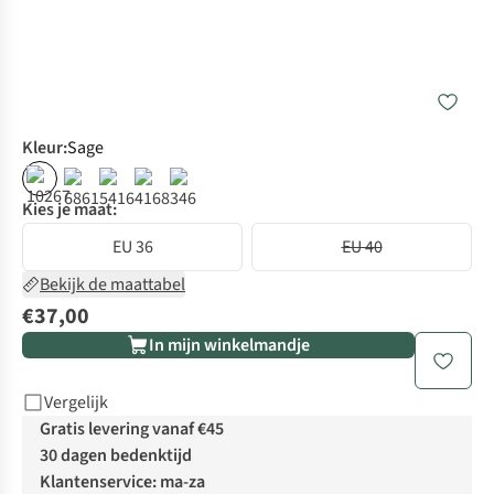
Kleur
:
Sage
Kies je maat:
EU 36
EU 40
Bekijk de maattabel
€37,00
In mijn winkelmandje
Vergelijk
Gratis levering vanaf €45
30 dagen bedenktijd
Klantenservice: ma-za