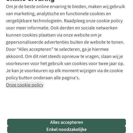
Schoenonderhoud
Explore Academy
Om je de beste online ervaring te bieden, maken wij gebruik
Schoenherstelling
Explore Camp
van marketing, analytische en functionele cookies en
Meld je aan voor de nieuwsbrief
Kledingherstelling
Gear Check
vergelijkbare technologieën. Raadpleeg onze cookie policy
Retouches
Inspiratie & advies
voor meer informatie. Ook derden en sociale netwerken
Voor bedrijven
Follow us
kunnen cookies plaatsen via onze website om je
gepersonaliseerde advertenties buiten de website te tonen.
Door “Alles accepteren” te selecteren, ga je hiermee
akkoord. Om dit niet steeds opnieuw te vragen, slaan wij je
voorkeuren voor het gebruik van cookies voor twee jaar op.
Je kan je voorkeuren op elk moment wijzigen via de cookie
Disclaimer
Privacy Policy
Algemene voorwaarden
policy button onderaan alle pagina's.
Cookie Policy
Onze cookie policy
Retail Concepts NV,
Smallandlaan 9,
B-2660 Hoboken
team@asadventure.com
+32 (0)3 828 30 15
BTW BE 0416.762.280
Alles accepteren
Enkel noodzakelijke