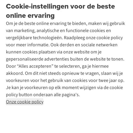
Onze winkels
Cookie-instellingen voor de beste
Ski-onderhoud
A.S.Magazine
Garantie
Over A.S.Adventure
Wasservice
online ervaring
Podcast
Contact
Toegankelijkheidsverklaring
Schoenonderhoud
Explore Academy
Om je de beste online ervaring te bieden, maken wij gebruik
Schoenherstelling
Explore Camp
van marketing, analytische en functionele cookies en
Meld je aan voor de nieuwsbrief
Kledingherstelling
Gear Check
vergelijkbare technologieën. Raadpleeg onze cookie policy
Retouches
Inspiratie & advies
voor meer informatie. Ook derden en sociale netwerken
Voor bedrijven
Follow us
kunnen cookies plaatsen via onze website om je
gepersonaliseerde advertenties buiten de website te tonen.
Door “Alles accepteren” te selecteren, ga je hiermee
akkoord. Om dit niet steeds opnieuw te vragen, slaan wij je
voorkeuren voor het gebruik van cookies voor twee jaar op.
Je kan je voorkeuren op elk moment wijzigen via de cookie
Disclaimer
Privacy Policy
Algemene voorwaarden
policy button onderaan alle pagina's.
Cookie Policy
Onze cookie policy
Retail Concepts NV,
Smallandlaan 9,
B-2660 Hoboken
team@asadventure.com
+32 (0)3 828 30 15
BTW BE 0416.762.280