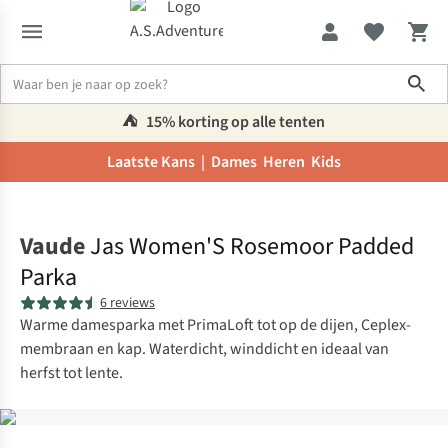
Sho
⛺️
15% korting op alle tenten
Laatste Kans |
Dames
Heren
Kids
Home
Vaude
Jas Women'S Rosemoor Padded
Parka
6 reviews
Warme damesparka met PrimaLoft tot op de dijen, Ceplex-
membraan en kap. Waterdicht, winddicht en ideaal van
herfst tot lente.