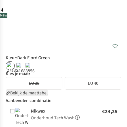
New
Kleur
:
Dark Fjord Green
Kies je maat:
EU 38
EU 40
Bekijk de maattabel
Aanbevolen combinatie
Nikwax
€24,25
Onderhoud Tech Wash