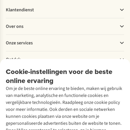
Klantendienst
Veelgestelde vragen
Over ons
Bestellen
Betalen
Werken bij A.S.Adventure
Onze services
Levering
Explore More
Retourneren
Verantwoord ondernemen
Verhuur / Skiverhuur
Bestelling herroepen
Ontdek
Over Ayacucho
Tweedehands
Onderhoud en herstellingen
Onze winkels
Cookie-instellingen voor de beste
Ski-onderhoud
A.S.Magazine
Garantie
Over A.S.Adventure
Wasservice
online ervaring
Podcast
Contact
Toegankelijkheidsverklaring
Schoenonderhoud
Explore Academy
Om je de beste online ervaring te bieden, maken wij gebruik
Schoenherstelling
Explore Camp
van marketing, analytische en functionele cookies en
Meld je aan voor de nieuwsbrief
Kledingherstelling
Gear Check
vergelijkbare technologieën. Raadpleeg onze cookie policy
Retouches
Inspiratie & advies
voor meer informatie. Ook derden en sociale netwerken
Voor bedrijven
Follow us
kunnen cookies plaatsen via onze website om je
gepersonaliseerde advertenties buiten de website te tonen.