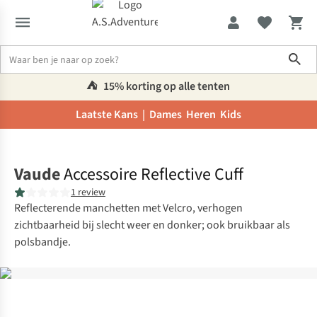
Sho
⛺️
15% korting op alle tenten
Laatste Kans |
Dames
Heren
Kids
Home
Vaude
Accessoire Reflective Cuff
1 review
Reflecterende manchetten met Velcro, verhogen
zichtbaarheid bij slecht weer en donker; ook bruikbaar als
polsbandje.