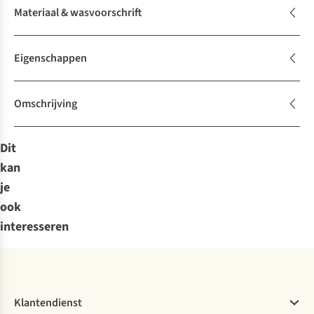
Materiaal & wasvoorschrift
Eigenschappen
Omschrijving
Dit
kan
je
ook
interesseren
Klantendienst