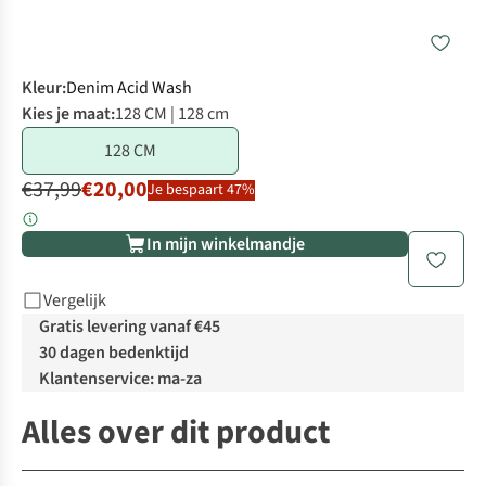
Kleur
:
Denim Acid Wash
Kies je maat:
128 CM | 128 cm
128 CM
€37,99
€20,00
Je bespaart 47%
In mijn winkelmandje
Vergelijk
Gratis levering vanaf €45
30 dagen bedenktijd
Klantenservice: ma-za
Alles over dit product