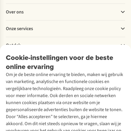
Veelgestelde vragen
Over ons
Bestellen
Betalen
Werken bij A.S.Adventure
Onze services
Levering
Explore More
Retourneren
Verantwoord ondernemen
Verhuur / Skiverhuur
Bestelling herroepen
Ontdek
Over Ayacucho
Tweedehands
Onderhoud en herstellingen
Onze winkels
Cookie-instellingen voor de beste
Ski-onderhoud
A.S.Magazine
Garantie
Over A.S.Adventure
Wasservice
online ervaring
Podcast
Contact
Toegankelijkheidsverklaring
Schoenonderhoud
Explore Academy
Om je de beste online ervaring te bieden, maken wij gebruik
Schoenherstelling
Explore Camp
van marketing, analytische en functionele cookies en
Meld je aan voor de nieuwsbrief
Kledingherstelling
Gear Check
vergelijkbare technologieën. Raadpleeg onze cookie policy
Retouches
Inspiratie & advies
voor meer informatie. Ook derden en sociale netwerken
Voor bedrijven
Follow us
kunnen cookies plaatsen via onze website om je
gepersonaliseerde advertenties buiten de website te tonen.
Door “Alles accepteren” te selecteren, ga je hiermee
akkoord. Om dit niet steeds opnieuw te vragen, slaan wij je
voorkeuren voor het gebruik van cookies voor twee jaar op.