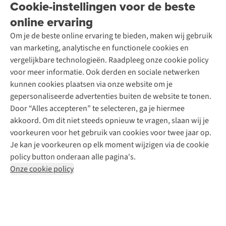
Cookie-instellingen voor de beste
Ski-onderhoud
A.S.Magazine
Garantie
Over A.S.Adventure
Wasservice
online ervaring
Podcast
Contact
Toegankelijkheidsverklaring
Schoenonderhoud
Explore Academy
Om je de beste online ervaring te bieden, maken wij gebruik
Schoenherstelling
Explore Camp
van marketing, analytische en functionele cookies en
Meld je aan voor de nieuwsbrief
Kledingherstelling
Gear Check
vergelijkbare technologieën. Raadpleeg onze cookie policy
Retouches
Inspiratie & advies
voor meer informatie. Ook derden en sociale netwerken
Voor bedrijven
Follow us
kunnen cookies plaatsen via onze website om je
gepersonaliseerde advertenties buiten de website te tonen.
Door “Alles accepteren” te selecteren, ga je hiermee
akkoord. Om dit niet steeds opnieuw te vragen, slaan wij je
voorkeuren voor het gebruik van cookies voor twee jaar op.
Je kan je voorkeuren op elk moment wijzigen via de cookie
Disclaimer
Privacy Policy
Algemene voorwaarden
policy button onderaan alle pagina's.
Cookie Policy
Onze cookie policy
Retail Concepts NV,
Smallandlaan 9,
B-2660 Hoboken
team@asadventure.com
+32 (0)3 828 30 15
BTW BE 0416.762.280