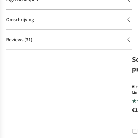
Omschrijving
Reviews
(31)
S
p
Vic
Mul
Too
€1