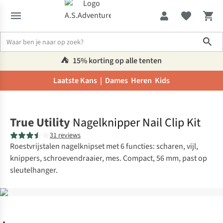
Sho
⛺️
15% korting op alle tenten
Laatste Kans |
Dames
Heren
Kids
Home
True Utility
Nagelknipper Nail Clip Kit
31 reviews
Roestvrijstalen nagelknipset met 6 functies: scharen, vijl,
knippers, schroevendraaier, mes. Compact, 56 mm, past op
sleutelhanger.