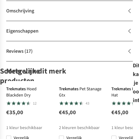
Omschrijving
Eigenschappen
Reviews
(17)
Di
Soortgelijke
Meer van dit merk
ka
Gore-Tex
producten
je
Gore-Tex
Trekmates
Hoed
Trekmates
Pet Stanage
Trekmates
Hoe
oo
Blackden Dry
Gtx
Hat
icebreaker
Trekmates
Trekmates
Trekmates
in
12
43
Handschoenen
Handschoenen
Handschoenen
Handschoen
Quantum
Athos Dry
Tobermory Dry
Chamonix
€35,00
€45,00
€45,00
24
9
28
9
Glove
Gore-Tex
€45,95
€65,00
€50,00
€65,00
1
kleur beschikbaar
2
kleuren beschikbaar
1
kleur beschi
Vergelijk
Vergelijk
Vergelijk