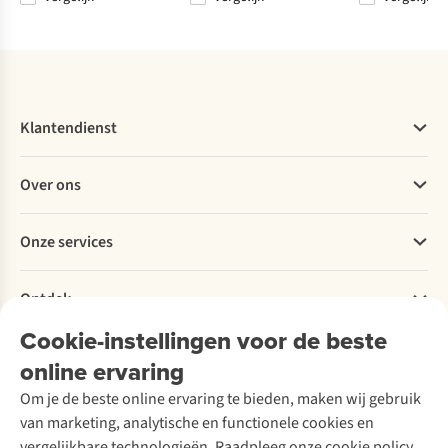
Vergelijk
Vergelijk
Vergelijk
Vergelijk
Klantendienst
Veelgestelde vragen
Over ons
Bestellen
Betalen
Werken bij A.S.Adventure
Onze services
Levering
Explore More
Retourneren
Verantwoord ondernemen
Verhuur / Skiverhuur
Bestelling herroepen
Ontdek
Over Ayacucho
Tweedehands
Onderhoud en herstellingen
Onze winkels
Cookie-instellingen voor de beste
Ski-onderhoud
A.S.Magazine
Garantie
Over A.S.Adventure
Wasservice
online ervaring
Podcast
Contact
Toegankelijkheidsverklaring
Schoenonderhoud
Explore Academy
Om je de beste online ervaring te bieden, maken wij gebruik
Schoenherstelling
Explore Camp
van marketing, analytische en functionele cookies en
Meld je aan voor de nieuwsbrief
Kledingherstelling
Gear Check
vergelijkbare technologieën. Raadpleeg onze cookie policy