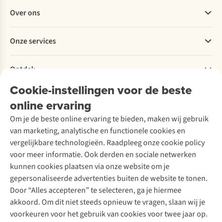
Veelgestelde vragen
Over ons
Bestellen
Betalen
Werken bij A.S.Adventure
Onze services
Levering
Explore More
Retourneren
Verantwoord ondernemen
Verhuur / Skiverhuur
Bestelling herroepen
Ontdek
Over Ayacucho
Tweedehands
Onderhoud en herstellingen
Onze winkels
Cookie-instellingen voor de beste
Ski-onderhoud
A.S.Magazine
Garantie
Over A.S.Adventure
Wasservice
online ervaring
Podcast
Contact
Toegankelijkheidsverklaring
Schoenonderhoud
Explore Academy
Om je de beste online ervaring te bieden, maken wij gebruik
Schoenherstelling
Explore Camp
van marketing, analytische en functionele cookies en
Meld je aan voor de nieuwsbrief
Kledingherstelling
Gear Check
vergelijkbare technologieën. Raadpleeg onze cookie policy
Retouches
Inspiratie & advies
voor meer informatie. Ook derden en sociale netwerken
Voor bedrijven
Follow us
kunnen cookies plaatsen via onze website om je
gepersonaliseerde advertenties buiten de website te tonen.
Door “Alles accepteren” te selecteren, ga je hiermee
akkoord. Om dit niet steeds opnieuw te vragen, slaan wij je
voorkeuren voor het gebruik van cookies voor twee jaar op.