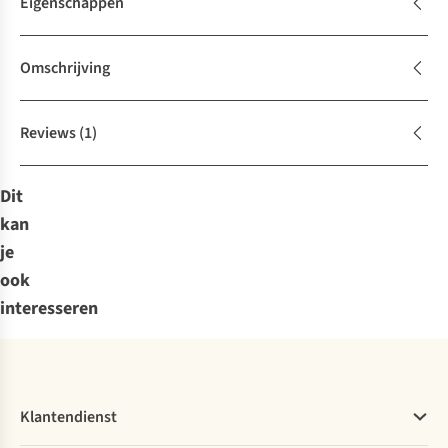
Eigenschappen
Omschrijving
Reviews
(1)
Dit
kan
je
ook
interesseren
Klantendienst