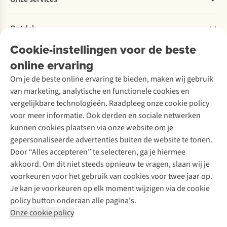
Levering
Explore More
Retourneren
Verantwoord ondernemen
Verhuur / Skiverhuur
Bestelling herroepen
Ontdek
Over Ayacucho
Tweedehands
Onderhoud en herstellingen
Onze winkels
Cookie-instellingen voor de beste
Ski-onderhoud
A.S.Magazine
Garantie
Over A.S.Adventure
Wasservice
online ervaring
Podcast
Contact
Toegankelijkheidsverklaring
Schoenonderhoud
Explore Academy
Om je de beste online ervaring te bieden, maken wij gebruik
Schoenherstelling
Explore Camp
van marketing, analytische en functionele cookies en
Meld je aan voor de nieuwsbrief
Kledingherstelling
Gear Check
vergelijkbare technologieën. Raadpleeg onze cookie policy
Retouches
Inspiratie & advies
voor meer informatie. Ook derden en sociale netwerken
Voor bedrijven
Follow us
kunnen cookies plaatsen via onze website om je
gepersonaliseerde advertenties buiten de website te tonen.
Door “Alles accepteren” te selecteren, ga je hiermee
akkoord. Om dit niet steeds opnieuw te vragen, slaan wij je
voorkeuren voor het gebruik van cookies voor twee jaar op.
Je kan je voorkeuren op elk moment wijzigen via de cookie
Disclaimer
Privacy Policy
Algemene voorwaarden
policy button onderaan alle pagina's.
Cookie Policy
Onze cookie policy