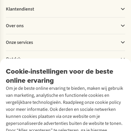
Klantendienst
Veelgestelde vragen
Over ons
Bestellen
Betalen
Werken bij A.S.Adventure
Onze services
Levering
Explore More
Retourneren
Verantwoord ondernemen
Verhuur / Skiverhuur
Bestelling herroepen
Ontdek
Over Ayacucho
Tweedehands
Onderhoud en herstellingen
Onze winkels
Cookie-instellingen voor de beste
Ski-onderhoud
A.S.Magazine
Garantie
Over A.S.Adventure
Wasservice
online ervaring
Podcast
Contact
Toegankelijkheidsverklaring
Schoenonderhoud
Explore Academy
Om je de beste online ervaring te bieden, maken wij gebruik
Schoenherstelling
Explore Camp
van marketing, analytische en functionele cookies en
Meld je aan voor de nieuwsbrief
Kledingherstelling
Gear Check
vergelijkbare technologieën. Raadpleeg onze cookie policy
Retouches
Inspiratie & advies
voor meer informatie. Ook derden en sociale netwerken
Voor bedrijven
Follow us
kunnen cookies plaatsen via onze website om je
gepersonaliseerde advertenties buiten de website te tonen.
Door “Alles accepteren” te selecteren, ga je hiermee