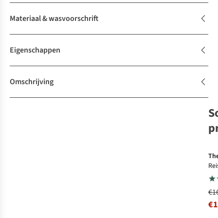
Materiaal & wasvoorschrift
Eigenschappen
Omschrijving
S
-
p
E
d
The
Rei
Cam
95
€1
€1