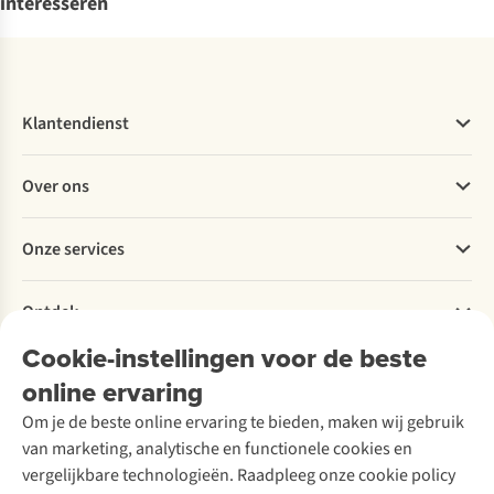
interesseren
Klantendienst
Veelgestelde vragen
Over ons
Bestellen
Betalen
Werken bij A.S.Adventure
Onze services
Levering
Explore More
Retourneren
Verantwoord ondernemen
Verhuur / Skiverhuur
Bestelling herroepen
Ontdek
Over Ayacucho
Tweedehands
Onderhoud en herstellingen
Onze winkels
Cookie-instellingen voor de beste
Ski-onderhoud
A.S.Magazine
Garantie
Over A.S.Adventure
Wasservice
online ervaring
Podcast
Contact
Toegankelijkheidsverklaring
Schoenonderhoud
Explore Academy
Om je de beste online ervaring te bieden, maken wij gebruik
Schoenherstelling
Explore Camp
van marketing, analytische en functionele cookies en
Meld je aan voor de nieuwsbrief
Kledingherstelling
Gear Check
vergelijkbare technologieën. Raadpleeg onze cookie policy
Retouches