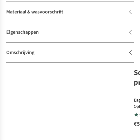
Materiaal & wasvoorschrift
Eigenschappen
Omschrijving
S
p
Eag
Op
Pac
Cub
€5
Xs/