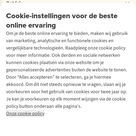
Bestelling herroepen
Ontdek
Over Ayacucho
Tweedehands
Onderhoud en herstellingen
Onze winkels
Cookie-instellingen voor de beste
Ski-onderhoud
A.S.Magazine
Garantie
Over A.S.Adventure
Wasservice
online ervaring
Podcast
Contact
Toegankelijkheidsverklaring
Schoenonderhoud
Explore Academy
Om je de beste online ervaring te bieden, maken wij gebruik
Schoenherstelling
Explore Camp
van marketing, analytische en functionele cookies en
Meld je aan voor de nieuwsbrief
Kledingherstelling
Gear Check
vergelijkbare technologieën. Raadpleeg onze cookie policy
Retouches
Inspiratie & advies
voor meer informatie. Ook derden en sociale netwerken
Voor bedrijven
Follow us
kunnen cookies plaatsen via onze website om je
gepersonaliseerde advertenties buiten de website te tonen.
Door “Alles accepteren” te selecteren, ga je hiermee
akkoord. Om dit niet steeds opnieuw te vragen, slaan wij je
voorkeuren voor het gebruik van cookies voor twee jaar op.
Je kan je voorkeuren op elk moment wijzigen via de cookie
Disclaimer
Privacy Policy
Algemene voorwaarden
policy button onderaan alle pagina's.
Cookie Policy
Onze cookie policy
Retail Concepts NV,
Smallandlaan 9,
B-2660 Hoboken
team@asadventure.com
+32 (0)3 828 30 15