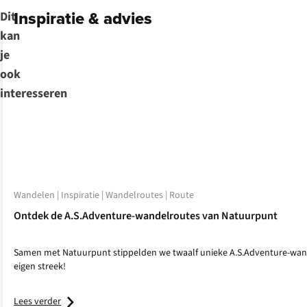
Inspiratie & advies
Dit
kan
je
ook
interesseren
Wandelen | Inspiratie | Wandelroutes | Route
Ontdek de A.S.Adventure-wandelroutes van Natuurpunt
Samen met Natuurpunt stippelden we twaalf unieke A.S.Adventure-wand
eigen streek!
Lees verder