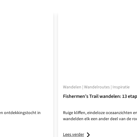
Wandelen | Wandelroutes | Inspiratie
Fishermen’s Trail wandelen: 13 eta
en ontdekkingstocht in
Ruige kliffen, eindeloze oceaanzichten e
wandelden elk een ander deel van de ro
Lees verder