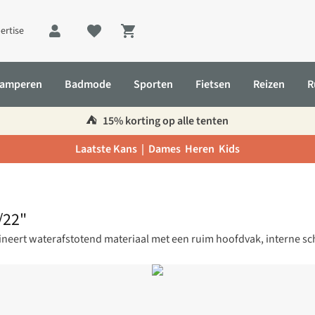
ertise
Shopping cart
amperen
Badmode
Sporten
Fietsen
Reizen
R
⛺️
15% korting op alle tenten
Laatste Kans |
Dames
Heren
Kids
/22"
neert waterafstotend materiaal met een ruim hoofdvak, interne s