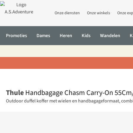
Onze diensten
Onze winkels
Onze exp
Promoties
Dames
Heren
Kids
Wandelen
K
Home
Handbagage Chasm Carry-On 55Cm/22"
Thule
Handbagage Chasm Carry-On 55Cm
Outdoor duffel koffer met wielen en handbagageformaat, combi