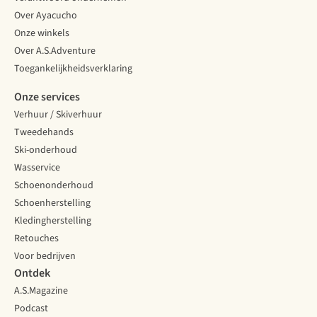
Over Ayacucho
Onze winkels
Over A.S.Adventure
Toegankelijkheidsverklaring
Onze services
Verhuur / Skiverhuur
Tweedehands
Ski-onderhoud
Wasservice
Schoenonderhoud
Schoenherstelling
Kledingherstelling
Retouches
Voor bedrijven
Ontdek
A.S.Magazine
Podcast