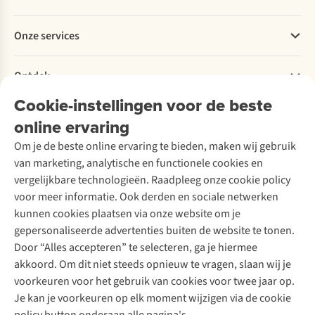
Bestellen
Betalen
Werken bij A.S.Adventure
Onze services
Levering
Explore More
Retourneren
Verantwoord ondernemen
Verhuur / Skiverhuur
Bestelling herroepen
Ontdek
Over Ayacucho
Tweedehands
Onderhoud en herstellingen
Onze winkels
Cookie-instellingen voor de beste
Ski-onderhoud
A.S.Magazine
Garantie
Over A.S.Adventure
Wasservice
online ervaring
Podcast
Contact
Toegankelijkheidsverklaring
Schoenonderhoud
Explore Academy
Om je de beste online ervaring te bieden, maken wij gebruik
Schoenherstelling
Explore Camp
van marketing, analytische en functionele cookies en
Meld je aan voor de nieuwsbrief
Kledingherstelling
Gear Check
vergelijkbare technologieën. Raadpleeg onze cookie policy
Retouches
Inspiratie & advies
voor meer informatie. Ook derden en sociale netwerken
Voor bedrijven
Follow us
kunnen cookies plaatsen via onze website om je
gepersonaliseerde advertenties buiten de website te tonen.
Door “Alles accepteren” te selecteren, ga je hiermee
akkoord. Om dit niet steeds opnieuw te vragen, slaan wij je
voorkeuren voor het gebruik van cookies voor twee jaar op.
Je kan je voorkeuren op elk moment wijzigen via de cookie
Disclaimer
Privacy Policy
Algemene voorwaarden