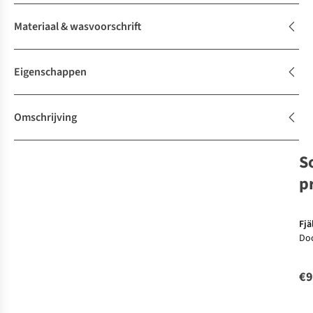
Materiaal & wasvoorschrift
Eigenschappen
Omschrijving
S
p
Fjä
Do
19
Ba
€9