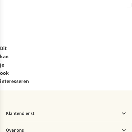
Dit
kan
je
ook
interesseren
Klantendienst
Veelgestelde vragen
Over ons