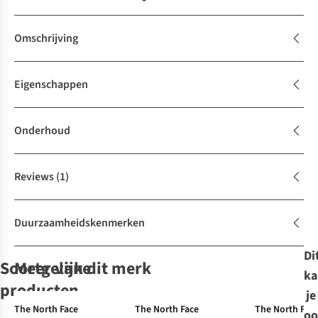
Omschrijving
Eigenschappen
Onderhoud
Reviews
(1)
Duurzaamheidskenmerken
Di
Soortgelijke
Meer van dit merk
ka
Gore-Tex
Gore-Tex
Ultralig
producten
je
Ultralight
Ultralight
Gore-Tex
Ultralight
The North Face
The North Face
The North Fac
oo