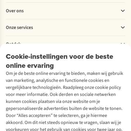
en
goed
verbeelding
Veelgestelde vragen
wanneer
in
van
Over ons
Bestellen
ga
te
elke
Betalen
je
wandelen.
wandelaar.
Werken bij A.S.Adventure
Onze services
voor
Met
Toch
Levering
Explore More
een
deze
zijn
Retourneren
Verantwoord ondernemen
trailschoen?
3
de
Verhuur / Skiverhuur
Bestelling herroepen
Ontdek
Over Ayacucho
Wandelschoenexpert
stappen
Noord-
Tweedehands
Onderhoud en herstellingen
Jonathan
loop
Spaanse
Onze winkels
Cookie-instellingen voor de beste
Ski-onderhoud
A.S.Magazine
helpt
jij
toppen
Garantie
Over A.S.Adventure
Wasservice
je
op
nog
online ervaring
Podcast
Contact
Toegankelijkheidsverklaring
met
wolkjes.
voor
Schoenonderhoud
Explore Academy
Om je de beste online ervaring te bieden, maken wij gebruik
het
velen
Schoenherstelling
Explore Camp
van marketing, analytische en functionele cookies en
maken
onbekend
Meld je aan voor de nieuwsbrief
Kledingherstelling
Gear Check
van
terrein.
vergelijkbare technologieën. Raadpleeg onze cookie policy
Retouches
de
A.S.Ambassadeur
Inspiratie & advies
voor meer informatie. Ook derden en sociale netwerken
juiste
Fien
Voor bedrijven
Follow us
kunnen cookies plaatsen via onze website om je
keuze.
geeft
gepersonaliseerde advertenties buiten de website te tonen.
de
Door “Alles accepteren” te selecteren, ga je hiermee
geheimen
van
akkoord. Om dit niet steeds opnieuw te vragen, slaan wij je
deze
voorkeuren voor het gebruik van cookies voor twee jaar op.