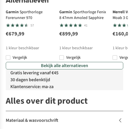
Alternatieven
€100 cashback
Go
Garmin
Sporthorloge
Garmin
Sporthorloge Fenix
Merrell
W
Forerunner 970
8 47mm Amoled Sapphire
Moab 3 G
57
41
€679,99
€899,99
€160,0
1
kleur beschikbaar
1
kleur beschikbaar
1
kleur b
Vergelijk
Vergelijk
Verge
Bekijk alle alternatieven
Gratis levering vanaf €45
30 dagen bedenktijd
Klantenservice: ma-za
Alles over dit product
Materiaal & wasvoorschrift