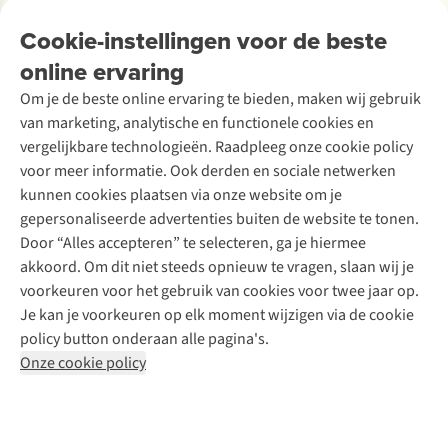
Over Ayacucho
Tweedehands
Onderhoud en herstellingen
Onze winkels
Cookie-instellingen voor de beste
Ski-onderhoud
A.S.Magazine
Garantie
Over A.S.Adventure
Wasservice
online ervaring
Podcast
Contact
Toegankelijkheidsverklaring
Schoenonderhoud
Explore Academy
Om je de beste online ervaring te bieden, maken wij gebruik
Schoenherstelling
Explore Camp
van marketing, analytische en functionele cookies en
Meld je aan voor de nieuwsbrief
Kledingherstelling
Gear Check
vergelijkbare technologieën. Raadpleeg onze cookie policy
Retouches
Inspiratie & advies
voor meer informatie. Ook derden en sociale netwerken
Voor bedrijven
Follow us
kunnen cookies plaatsen via onze website om je
gepersonaliseerde advertenties buiten de website te tonen.
Door “Alles accepteren” te selecteren, ga je hiermee
akkoord. Om dit niet steeds opnieuw te vragen, slaan wij je
voorkeuren voor het gebruik van cookies voor twee jaar op.
Je kan je voorkeuren op elk moment wijzigen via de cookie
Disclaimer
Privacy Policy
Algemene voorwaarden
policy button onderaan alle pagina's.
Cookie Policy
Onze cookie policy
Retail Concepts NV,
Smallandlaan 9,
B-2660 Hoboken
team@asadventure.com
+32 (0)3 828 30 15
BTW BE 0416.762.280