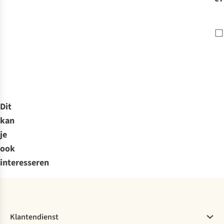
Dit
kan
je
ook
interesseren
Klantendienst