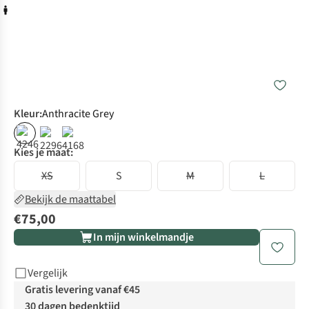
Kleur
:
Anthracite Grey
Kies je maat:
XS
S
M
L
Bekijk de maattabel
€75,00
In mijn winkelmandje
Vergelijk
Gratis levering vanaf €45
30 dagen bedenktijd