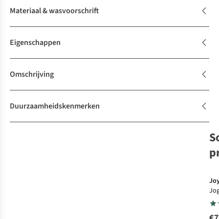
Materiaal & wasvoorschrift
Eigenschappen
Omschrijving
Duurzaamheidskenmerken
S
p
Jo
Jo
Fe
€7