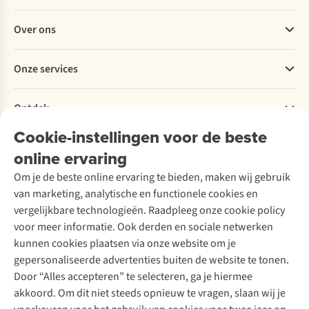
Veelgestelde vragen
Over ons
Bestellen
Betalen
Werken bij A.S.Adventure
Onze services
Levering
Explore More
Retourneren
Verantwoord ondernemen
Verhuur / Skiverhuur
Bestelling herroepen
Ontdek
Over Ayacucho
Tweedehands
Onderhoud en herstellingen
Onze winkels
Cookie-instellingen voor de beste
Ski-onderhoud
A.S.Magazine
Garantie
Over A.S.Adventure
Wasservice
online ervaring
Podcast
Contact
Toegankelijkheidsverklaring
Schoenonderhoud
Explore Academy
Om je de beste online ervaring te bieden, maken wij gebruik
Schoenherstelling
Explore Camp
van marketing, analytische en functionele cookies en
Meld je aan voor de nieuwsbrief
Kledingherstelling
Gear Check
vergelijkbare technologieën. Raadpleeg onze cookie policy
Retouches
Inspiratie & advies
voor meer informatie. Ook derden en sociale netwerken
Voor bedrijven
Follow us
kunnen cookies plaatsen via onze website om je
gepersonaliseerde advertenties buiten de website te tonen.
Door “Alles accepteren” te selecteren, ga je hiermee
akkoord. Om dit niet steeds opnieuw te vragen, slaan wij je