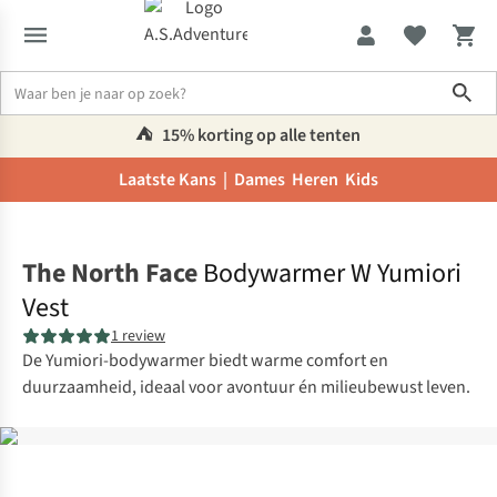
Sho
⛺️
15% korting op alle tenten
Laatste Kans |
Dames
Heren
Kids
Home
The North Face
Bodywarmer W Yumiori
Vest
1 review
De Yumiori-bodywarmer biedt warme comfort en
duurzaamheid, ideaal voor avontuur én milieubewust leven.