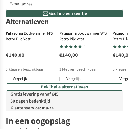
Geef me een seintje
Alternatieven
Patagonia
Bodywarmer M'S
Patagonia
Bodywarmer W'S
Patagoni
Retro Pile Vest
Retro Pile Vest
Retro Pil
1
€140,00
€140,00
€140,0
3
kleuren beschikbaar
3
kleuren beschikbaar
3
kleuren
Vergelijk
Vergelijk
Verge
Bekijk alle alternatieven
Gratis levering vanaf €45
30 dagen bedenktijd
Klantenservice: ma-za
In een oogopslag