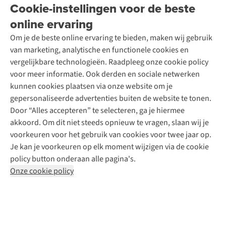
Onze winkels
Cookie-instellingen voor de beste
Ski-onderhoud
A.S.Magazine
Garantie
Over A.S.Adventure
Wasservice
online ervaring
Podcast
Contact
Toegankelijkheidsverklaring
Schoenonderhoud
Explore Academy
Om je de beste online ervaring te bieden, maken wij gebruik
Schoenherstelling
Explore Camp
van marketing, analytische en functionele cookies en
Meld je aan voor de nieuwsbrief
Kledingherstelling
Gear Check
vergelijkbare technologieën. Raadpleeg onze cookie policy
Retouches
Inspiratie & advies
voor meer informatie. Ook derden en sociale netwerken
Voor bedrijven
Follow us
kunnen cookies plaatsen via onze website om je
gepersonaliseerde advertenties buiten de website te tonen.
Door “Alles accepteren” te selecteren, ga je hiermee
akkoord. Om dit niet steeds opnieuw te vragen, slaan wij je
voorkeuren voor het gebruik van cookies voor twee jaar op.
Je kan je voorkeuren op elk moment wijzigen via de cookie
Disclaimer
Privacy Policy
Algemene voorwaarden
policy button onderaan alle pagina's.
Cookie Policy
Onze cookie policy
Retail Concepts NV,
Smallandlaan 9,
B-2660 Hoboken
team@asadventure.com
+32 (0)3 828 30 15
BTW BE 0416.762.280