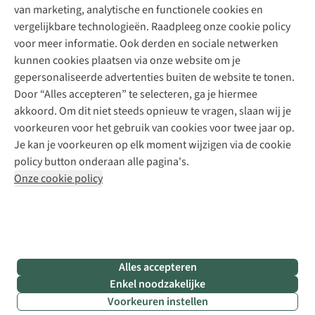
Explore Camp
van marketing, analytische en functionele cookies en
Meld je aan voor de nieuwsbrief
Kledingherstelling
Gear Check
vergelijkbare technologieën. Raadpleeg onze cookie policy
Retouches
Inspiratie & advies
voor meer informatie. Ook derden en sociale netwerken
Voor bedrijven
Follow us
kunnen cookies plaatsen via onze website om je
gepersonaliseerde advertenties buiten de website te tonen.
Door “Alles accepteren” te selecteren, ga je hiermee
akkoord. Om dit niet steeds opnieuw te vragen, slaan wij je
voorkeuren voor het gebruik van cookies voor twee jaar op.
Je kan je voorkeuren op elk moment wijzigen via de cookie
Disclaimer
Privacy Policy
Algemene voorwaarden
policy button onderaan alle pagina's.
Cookie Policy
Onze cookie policy
Retail Concepts NV,
Smallandlaan 9,
B-2660 Hoboken
team@asadventure.com
+32 (0)3 828 30 15
BTW BE 0416.762.280
Alles accepteren
Enkel noodzakelijke
Voorkeuren instellen