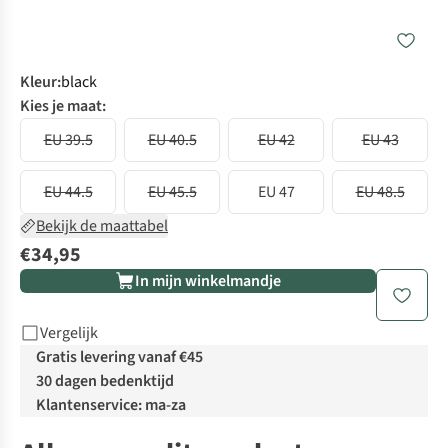
Kleur
:
black
Kies je maat:
EU 39.5
EU 40.5
EU 42
EU 43
EU 44.5
EU 45.5
EU 47
EU 48.5
Bekijk de maattabel
€34,95
In mijn winkelmandje
Vergelijk
Gratis levering vanaf €45
30 dagen bedenktijd
Klantenservice: ma-za