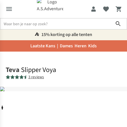
Sho
⛺️
15% korting op alle tenten
Laatste Kans |
Dames
Heren
Kids
Home
Teva
Slipper Voya
3 reviews