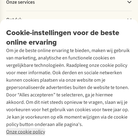
Onze services
Levering
Explore More
Retourneren
Verantwoord ondernemen
Verhuur / Skiverhuur
Bestelling herroepen
Ontdek
Over Ayacucho
Tweedehands
Onderhoud en herstellingen
Onze winkels
Cookie-instellingen voor de beste
Ski-onderhoud
A.S.Magazine
Garantie
Over A.S.Adventure
Wasservice
online ervaring
Podcast
Contact
Toegankelijkheidsverklaring
Schoenonderhoud
Explore Academy
Om je de beste online ervaring te bieden, maken wij gebruik
Schoenherstelling
Explore Camp
van marketing, analytische en functionele cookies en
Meld je aan voor de nieuwsbrief
Kledingherstelling
Gear Check
vergelijkbare technologieën. Raadpleeg onze cookie policy
Retouches
Inspiratie & advies
voor meer informatie. Ook derden en sociale netwerken
Voor bedrijven
Follow us
kunnen cookies plaatsen via onze website om je
gepersonaliseerde advertenties buiten de website te tonen.
Door “Alles accepteren” te selecteren, ga je hiermee
akkoord. Om dit niet steeds opnieuw te vragen, slaan wij je
voorkeuren voor het gebruik van cookies voor twee jaar op.
Je kan je voorkeuren op elk moment wijzigen via de cookie
Disclaimer
Privacy Policy
Algemene voorwaarden
policy button onderaan alle pagina's.
Cookie Policy
Onze cookie policy