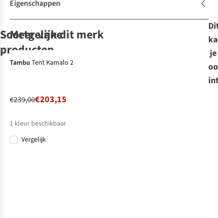
Eigenschappen
Di
Soortgelijke
Meer van dit merk
ka
-15%
producten
je
-50%
Tambu
Tent Kamalo 2
oo
Nordisk
Tent
in
Svalbard 1 PU
€203,15
€239,00
2
€249,95
1
kleur beschikbaar
€124,98
Vergelijk
Afmetingen
verpakking
(cm)
ø12 x 50
Gewicht (kg)
2.35
Materiaal
buitentent