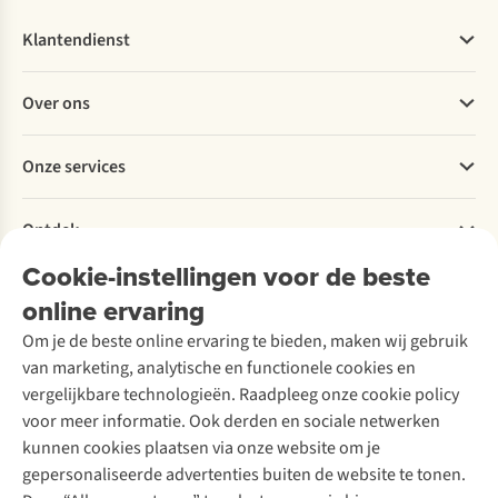
Klantendienst
Veelgestelde vragen
Over ons
Bestellen
Betalen
Werken bij A.S.Adventure
Onze services
Levering
Explore More
Retourneren
Verantwoord ondernemen
Verhuur / Skiverhuur
Bestelling herroepen
Ontdek
Over Ayacucho
Tweedehands
Onderhoud en herstellingen
Onze winkels
Cookie-instellingen voor de beste
Ski-onderhoud
A.S.Magazine
Garantie
Over A.S.Adventure
Wasservice
online ervaring
Podcast
Contact
Toegankelijkheidsverklaring
Schoenonderhoud
Explore Academy
Om je de beste online ervaring te bieden, maken wij gebruik
Schoenherstelling
Explore Camp
van marketing, analytische en functionele cookies en
Meld je aan voor de nieuwsbrief
Kledingherstelling
Gear Check
vergelijkbare technologieën. Raadpleeg onze cookie policy
Retouches
Inspiratie & advies
voor meer informatie. Ook derden en sociale netwerken
Voor bedrijven
Follow us
kunnen cookies plaatsen via onze website om je
gepersonaliseerde advertenties buiten de website te tonen.