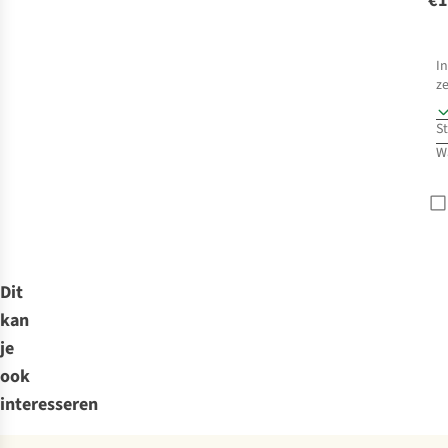
€1
In
z
S
W
Dit
kan
je
ook
interesseren