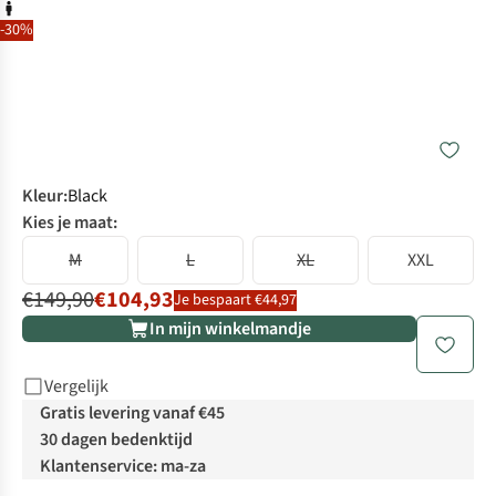
-30%
Kleur
:
Black
Kies je maat:
M
L
XL
XXL
€149,90
€104,93
Je bespaart €44,97
In mijn winkelmandje
Vergelijk
Gratis levering vanaf €45
30 dagen bedenktijd
Klantenservice: ma-za