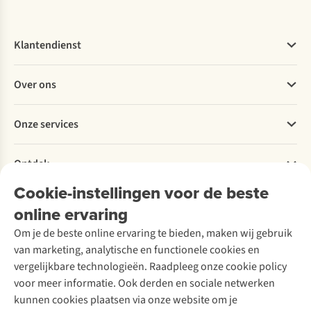
Klantendienst
Veelgestelde vragen
Over ons
Bestellen
Betalen
Werken bij A.S.Adventure
Onze services
Levering
Explore More
Retourneren
Verantwoord ondernemen
Verhuur / Skiverhuur
Bestelling herroepen
Ontdek
Over Ayacucho
Tweedehands
Onderhoud en herstellingen
Onze winkels
Cookie-instellingen voor de beste
Ski-onderhoud
A.S.Magazine
Garantie
Over A.S.Adventure
Wasservice
online ervaring
Podcast
Contact
Toegankelijkheidsverklaring
Schoenonderhoud
Explore Academy
Om je de beste online ervaring te bieden, maken wij gebruik
Schoenherstelling
Explore Camp
van marketing, analytische en functionele cookies en
Meld je aan voor de nieuwsbrief
Kledingherstelling
Gear Check
vergelijkbare technologieën. Raadpleeg onze cookie policy
Retouches
Inspiratie & advies
voor meer informatie. Ook derden en sociale netwerken
Voor bedrijven
Follow us
kunnen cookies plaatsen via onze website om je