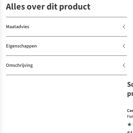
Alles over dit product
Maatadvies
Eigenschappen
Omschrijving
S
p
Cas
Fie
Ent
Bib