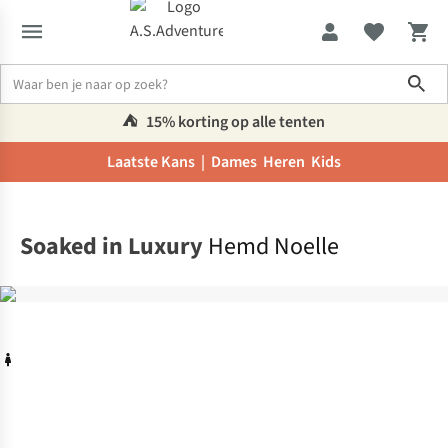
Sho
⛺️
15% korting op alle tenten
Laatste Kans |
Dames
Heren
Kids
Home
Soaked in Luxury
Hemd Noelle