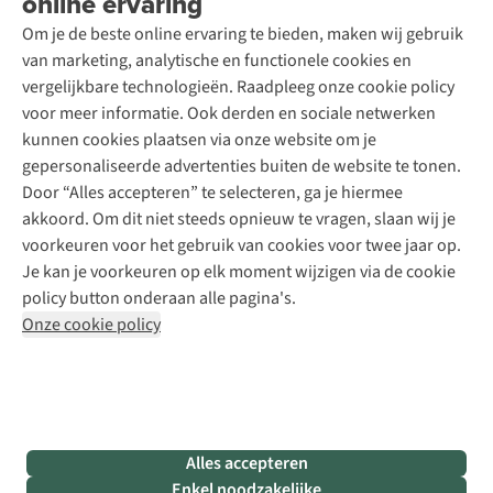
online ervaring
Contact
Toegankelijkheidsverklaring
Schoenonderhoud
Explore Academy
Om je de beste online ervaring te bieden, maken wij gebruik
Schoenherstelling
Explore Camp
van marketing, analytische en functionele cookies en
Meld je aan voor de nieuwsbrief
Kledingherstelling
Gear Check
vergelijkbare technologieën. Raadpleeg onze cookie policy
Retouches
Inspiratie & advies
voor meer informatie. Ook derden en sociale netwerken
Voor bedrijven
Follow us
kunnen cookies plaatsen via onze website om je
gepersonaliseerde advertenties buiten de website te tonen.
Door “Alles accepteren” te selecteren, ga je hiermee
akkoord. Om dit niet steeds opnieuw te vragen, slaan wij je
voorkeuren voor het gebruik van cookies voor twee jaar op.
Je kan je voorkeuren op elk moment wijzigen via de cookie
Disclaimer
Privacy Policy
Algemene voorwaarden
policy button onderaan alle pagina's.
Cookie Policy
Onze cookie policy
Retail Concepts NV,
Smallandlaan 9,
B-2660 Hoboken
team@asadventure.com
+32 (0)3 828 30 15
BTW BE 0416.762.280
Alles accepteren
Enkel noodzakelijke