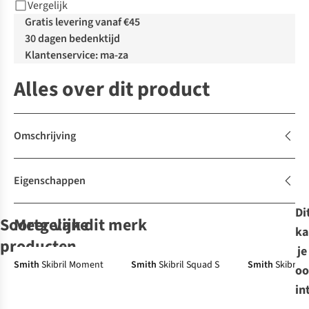
Vergelijk
Gratis levering vanaf €45
30 dagen bedenktijd
Klantenservice: ma-za
Alles over dit product
Omschrijving
Eigenschappen
Di
Soortgelijke
Meer van dit merk
ka
producten
je
Smith
Skibril Moment
Smith
Skibril Squad S
Smith
Skibril
oo
Julbo
Smith
Smith
Skibril
Atomic
Skibril
Smith
Skibril Squad
Skibril
Skibril
in
Proxima
Moment
S
Savor Photo
Moment