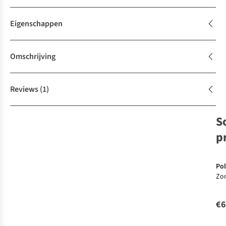
Eigenschappen
Omschrijving
Reviews
(1)
S
p
Pol
Zon
216
€6