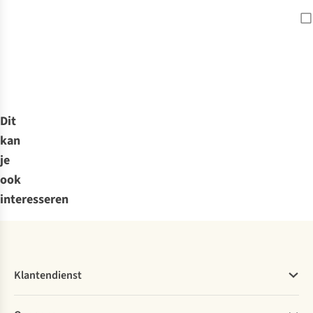
Dit
kan
je
ook
interesseren
Klantendienst
Veelgestelde vragen