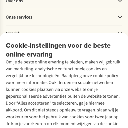
Over ons
Bestellen
Betalen
Werken bij A.S.Adventure
Onze services
Levering
Explore More
Retourneren
Verantwoord ondernemen
Verhuur / Skiverhuur
Bestelling herroepen
Ontdek
Over Ayacucho
Tweedehands
Onderhoud en herstellingen
Onze winkels
Cookie-instellingen voor de beste
Ski-onderhoud
A.S.Magazine
Garantie
Over A.S.Adventure
Wasservice
online ervaring
Podcast
Contact
Toegankelijkheidsverklaring
Schoenonderhoud
Explore Academy
Om je de beste online ervaring te bieden, maken wij gebruik
Schoenherstelling
Explore Camp
van marketing, analytische en functionele cookies en
Meld je aan voor de nieuwsbrief
Kledingherstelling
Gear Check
vergelijkbare technologieën. Raadpleeg onze cookie policy
Retouches
Inspiratie & advies
voor meer informatie. Ook derden en sociale netwerken
Voor bedrijven
Follow us
kunnen cookies plaatsen via onze website om je
gepersonaliseerde advertenties buiten de website te tonen.
Door “Alles accepteren” te selecteren, ga je hiermee
akkoord. Om dit niet steeds opnieuw te vragen, slaan wij je
voorkeuren voor het gebruik van cookies voor twee jaar op.
Je kan je voorkeuren op elk moment wijzigen via de cookie
Disclaimer
Privacy Policy
Algemene voorwaarden