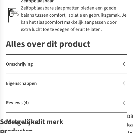
Zelfopblaasbaar
Zelfopblaasbare slaapmatten bieden een goede
balans tussen comfort, isolatie en gebruiksgemak. Je
kan het slaapcomfort makkelijk aanpassen door
extra lucht toe te voegen of eruit te laten.
Alles over dit product
Omschrijving
Eigenschappen
Reviews
(4)
Di
Soortgelijke
Meer van dit merk
ka
producten
Expert