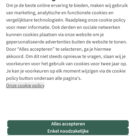
Schoenonderhoud
Explore Academy
Om je de beste online ervaring te bieden, maken wij gebruik
Schoenherstelling
Explore Camp
van marketing, analytische en functionele cookies en
Meld je aan voor de nieuwsbrief
Kledingherstelling
Gear Check
vergelijkbare technologieën. Raadpleeg onze cookie policy
Retouches
Inspiratie & advies
voor meer informatie. Ook derden en sociale netwerken
Voor bedrijven
Follow us
kunnen cookies plaatsen via onze website om je
gepersonaliseerde advertenties buiten de website te tonen.
Door “Alles accepteren” te selecteren, ga je hiermee
akkoord. Om dit niet steeds opnieuw te vragen, slaan wij je
voorkeuren voor het gebruik van cookies voor twee jaar op.
Je kan je voorkeuren op elk moment wijzigen via de cookie
Disclaimer
Privacy Policy
Algemene voorwaarden
policy button onderaan alle pagina's.
Cookie Policy
Onze cookie policy
Retail Concepts NV,
Smallandlaan 9,
B-2660 Hoboken
team@asadventure.com
+32 (0)3 828 30 15
BTW BE 0416.762.280
Alles accepteren
Enkel noodzakelijke