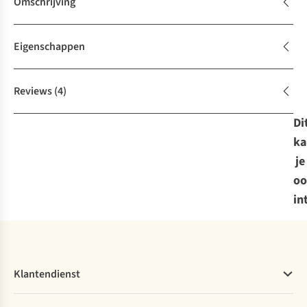
Omschrijving
Eigenschappen
Reviews
(4)
Di
ka
je
oo
in
Klantendienst
Veelgestelde vragen