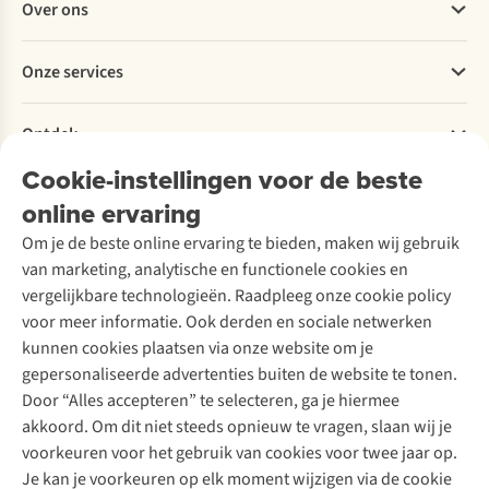
Over ons
Bestellen
Betalen
Werken bij A.S.Adventure
Onze services
Levering
Explore More
Retourneren
Verantwoord ondernemen
Verhuur / Skiverhuur
Bestelling herroepen
Ontdek
Over Ayacucho
Tweedehands
Onderhoud en herstellingen
Onze winkels
Cookie-instellingen voor de beste
Ski-onderhoud
A.S.Magazine
Garantie
Over A.S.Adventure
Wasservice
online ervaring
Podcast
Contact
Toegankelijkheidsverklaring
Schoenonderhoud
Explore Academy
Om je de beste online ervaring te bieden, maken wij gebruik
Schoenherstelling
Explore Camp
van marketing, analytische en functionele cookies en
Meld je aan voor de nieuwsbrief
Kledingherstelling
Gear Check
vergelijkbare technologieën. Raadpleeg onze cookie policy
Retouches
Inspiratie & advies
voor meer informatie. Ook derden en sociale netwerken
Voor bedrijven
Follow us
kunnen cookies plaatsen via onze website om je
gepersonaliseerde advertenties buiten de website te tonen.
Door “Alles accepteren” te selecteren, ga je hiermee
akkoord. Om dit niet steeds opnieuw te vragen, slaan wij je
voorkeuren voor het gebruik van cookies voor twee jaar op.
Je kan je voorkeuren op elk moment wijzigen via de cookie