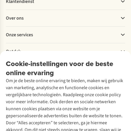
Klantendienst
Veelgestelde vragen
Over ons
Bestellen
Betalen
Werken bij A.S.Adventure
Onze services
Levering
Explore More
Retourneren
Verantwoord ondernemen
Verhuur / Skiverhuur
Bestelling herroepen
Ontdek
Over Ayacucho
Tweedehands
Onderhoud en herstellingen
Onze winkels
Cookie-instellingen voor de beste
Ski-onderhoud
A.S.Magazine
Garantie
Over A.S.Adventure
Wasservice
online ervaring
Podcast
Contact
Toegankelijkheidsverklaring
Schoenonderhoud
Explore Academy
Om je de beste online ervaring te bieden, maken wij gebruik
Schoenherstelling
Explore Camp
van marketing, analytische en functionele cookies en
Meld je aan voor de nieuwsbrief
Kledingherstelling
Gear Check
vergelijkbare technologieën. Raadpleeg onze cookie policy
Retouches
Inspiratie & advies
voor meer informatie. Ook derden en sociale netwerken
Voor bedrijven
Follow us
kunnen cookies plaatsen via onze website om je
gepersonaliseerde advertenties buiten de website te tonen.
Door “Alles accepteren” te selecteren, ga je hiermee
akkoord. Om dit niet steeds opnieuw te vragen, slaan wij je