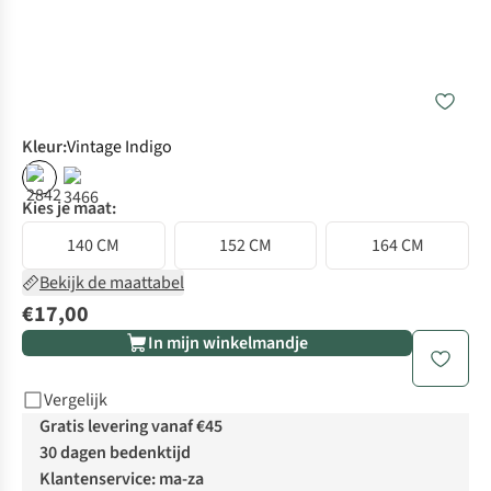
Kleur
:
Vintage Indigo
Kies je maat:
140 CM
152 CM
164 CM
Bekijk de maattabel
€17,00
In mijn winkelmandje
Vergelijk
Gratis levering vanaf €45
30 dagen bedenktijd
Klantenservice: ma-za