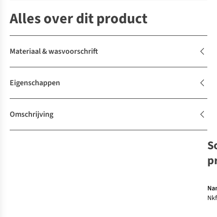
Alles over dit product
Materiaal & wasvoorschrift
Eigenschappen
Omschrijving
S
p
Na
Nkf