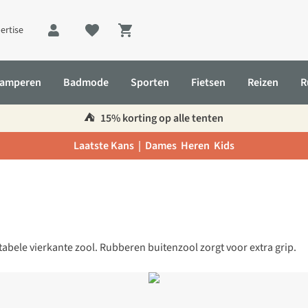
ertise
Shopping cart
amperen
Badmode
Sporten
Fietsen
Reizen
R
⛺️
15% korting op alle tenten
Laatste Kans |
Dames
Heren
Kids
bele vierkante zool. Rubberen buitenzool zorgt voor extra grip.