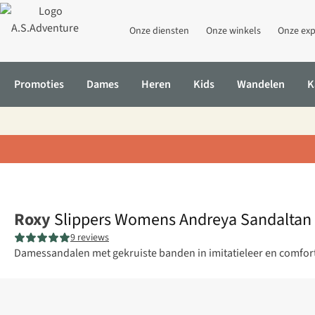
Onze diensten
Onze winkels
Onze exp
Promoties
Dames
Heren
Kids
Wandelen
K
Home
Slippers Womens Andreya Sandaltan
Roxy
Slippers Womens Andreya Sandaltan
9 reviews
Damessandalen met gekruiste banden in imitatieleer en comforta