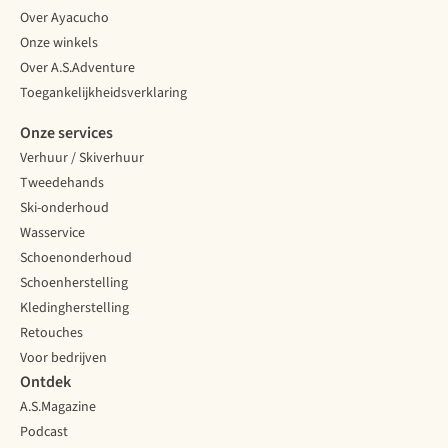
Over Ayacucho
Onze winkels
Over A.S.Adventure
Toegankelijkheidsverklaring
Onze services
Verhuur / Skiverhuur
Tweedehands
Ski-onderhoud
Wasservice
Schoenonderhoud
Schoenherstelling
Kledingherstelling
Retouches
Voor bedrijven
Ontdek
A.S.Magazine
Podcast