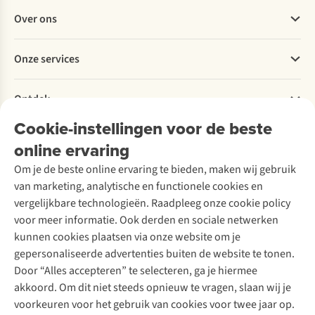
Veelgestelde vragen
Over ons
Bestellen
Betalen
Werken bij A.S.Adventure
Onze services
Levering
Explore More
Retourneren
Verantwoord ondernemen
Verhuur / Skiverhuur
Bestelling herroepen
Ontdek
Over Ayacucho
Tweedehands
Onderhoud en herstellingen
Onze winkels
Cookie-instellingen voor de beste
Ski-onderhoud
A.S.Magazine
Garantie
Over A.S.Adventure
Wasservice
online ervaring
Podcast
Contact
Toegankelijkheidsverklaring
Schoenonderhoud
Explore Academy
Om je de beste online ervaring te bieden, maken wij gebruik
Schoenherstelling
Explore Camp
van marketing, analytische en functionele cookies en
Meld je aan voor de nieuwsbrief
Kledingherstelling
Gear Check
vergelijkbare technologieën. Raadpleeg onze cookie policy
Retouches
Inspiratie & advies
voor meer informatie. Ook derden en sociale netwerken
Voor bedrijven
Follow us
kunnen cookies plaatsen via onze website om je
gepersonaliseerde advertenties buiten de website te tonen.
Door “Alles accepteren” te selecteren, ga je hiermee
akkoord. Om dit niet steeds opnieuw te vragen, slaan wij je
voorkeuren voor het gebruik van cookies voor twee jaar op.