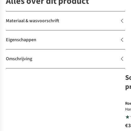
Alles over dit product
Materiaal & wasvoorschrift
Eigenschappen
Omschrijving
S
p
Roe
Ha
Bo
€3