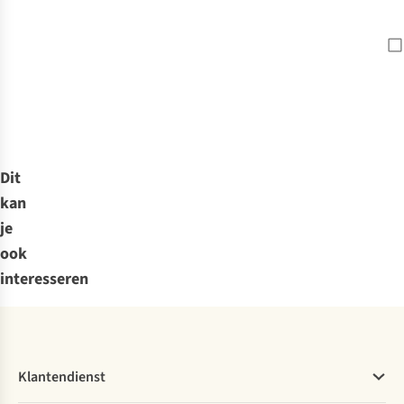
Dit
kan
je
ook
interesseren
Klantendienst