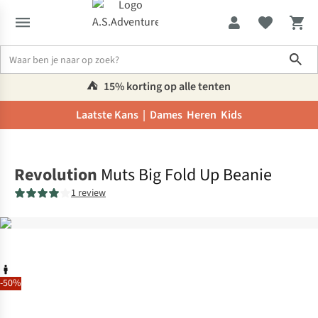
Sho
⛺️
15% korting op alle tenten
Laatste Kans |
Dames
Heren
Kids
Home
Revolution
Muts Big Fold Up Beanie
1 review
-50%