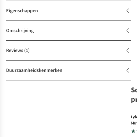
Eigenschappen
Omschrijving
Reviews
(1)
Duurzaamheidskenmerken
S
p
Lyl
Mut