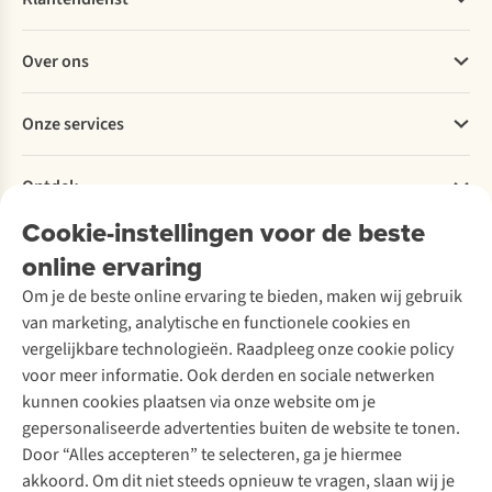
Veelgestelde vragen
Over ons
Bestellen
Betalen
Werken bij A.S.Adventure
Onze services
Levering
Explore More
Retourneren
Verantwoord ondernemen
Verhuur / Skiverhuur
Bestelling herroepen
Ontdek
Over Ayacucho
Tweedehands
Onderhoud en herstellingen
Onze winkels
Cookie-instellingen voor de beste
Ski-onderhoud
A.S.Magazine
Garantie
Over A.S.Adventure
Wasservice
online ervaring
Podcast
Contact
Toegankelijkheidsverklaring
Schoenonderhoud
Explore Academy
Om je de beste online ervaring te bieden, maken wij gebruik
Schoenherstelling
Explore Camp
van marketing, analytische en functionele cookies en
Meld je aan voor de nieuwsbrief
Kledingherstelling
Gear Check
vergelijkbare technologieën. Raadpleeg onze cookie policy
Retouches
Inspiratie & advies
voor meer informatie. Ook derden en sociale netwerken
Voor bedrijven
Follow us
kunnen cookies plaatsen via onze website om je
gepersonaliseerde advertenties buiten de website te tonen.
Door “Alles accepteren” te selecteren, ga je hiermee
akkoord. Om dit niet steeds opnieuw te vragen, slaan wij je