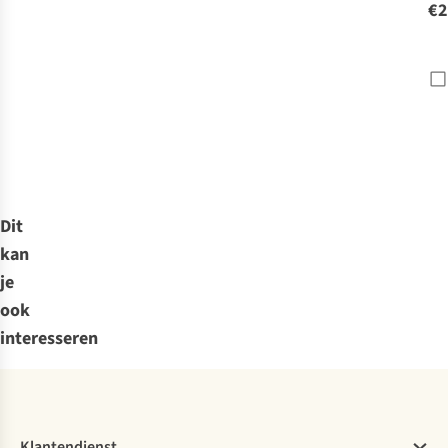
€2
Dit
kan
je
ook
interesseren
Klantendienst