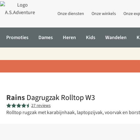
Onze diensten
Onze winkels
Onze exp
Promoties
Dames
Heren
Kids
Wandelen
K
Home
Dagrugzak Rolltop W3
Rains
Dagrugzak Rolltop W3
27 reviews
Rolltop rugzak met karabijnhaak, laptopzijvak, voorvak en borst