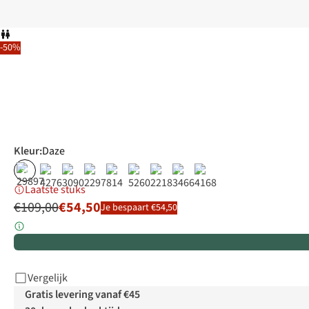
-50%
Kleur
:
Daze
%
%
%
%
%
%
%
%
%
Laatste stuks
€109,00
€54,50
Je bespaart €54,50
Vergelijk
Gratis levering vanaf €45