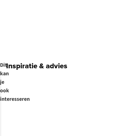
Inspiratie & advies
Dit
kan
je
ook
interesseren