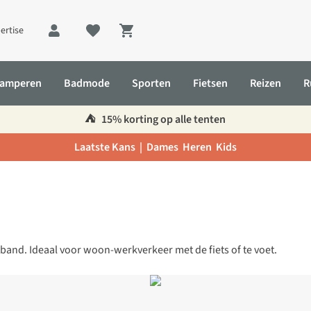
ertise
Shopping cart
amperen
Badmode
Sporten
Fietsen
Reizen
R
⛺️
15% korting op alle tenten
Laatste Kans |
Dames
Heren
Kids
band. Ideaal voor woon-werkverkeer met de fiets of te voet.