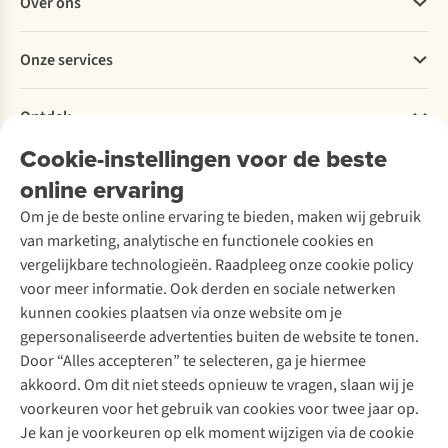
Over ons
Bestellen
Betalen
Werken bij A.S.Adventure
Onze services
Levering
Explore More
Retourneren
Verantwoord ondernemen
Verhuur / Skiverhuur
Bestelling herroepen
Ontdek
Over Ayacucho
Tweedehands
Onderhoud en herstellingen
Onze winkels
Cookie-instellingen voor de beste
Ski-onderhoud
A.S.Magazine
Garantie
Over A.S.Adventure
Wasservice
online ervaring
Podcast
Contact
Toegankelijkheidsverklaring
Schoenonderhoud
Explore Academy
Om je de beste online ervaring te bieden, maken wij gebruik
Schoenherstelling
Explore Camp
van marketing, analytische en functionele cookies en
Meld je aan voor de nieuwsbrief
Kledingherstelling
Gear Check
vergelijkbare technologieën. Raadpleeg onze cookie policy
Retouches
Inspiratie & advies
voor meer informatie. Ook derden en sociale netwerken
Voor bedrijven
Follow us
kunnen cookies plaatsen via onze website om je
gepersonaliseerde advertenties buiten de website te tonen.
Door “Alles accepteren” te selecteren, ga je hiermee
akkoord. Om dit niet steeds opnieuw te vragen, slaan wij je
voorkeuren voor het gebruik van cookies voor twee jaar op.
Je kan je voorkeuren op elk moment wijzigen via de cookie
Disclaimer
Privacy Policy
Algemene voorwaarden