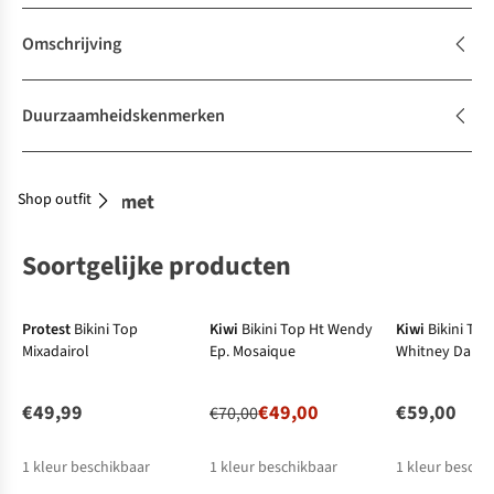
Omschrijving
Duurzaamheidskenmerken
Shop outfit
Combineer met
Soortgelijke producten
-30%
Protest
Bikini Top
Kiwi
Bikini Top Ht Wendy
Kiwi
Bikini Top
Mixadairol
Ep. Mosaique
Whitney Dahli
€49,99
€49,00
€59,00
€70,00
1
kleur beschikbaar
1
kleur beschikbaar
1
kleur beschi