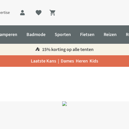
ertise
Shopping cart
amperen
Badmode
Sporten
Fietsen
Reizen
R
⛺️
15% korting op alle tenten
Laatste Kans |
Dames
Heren
Kids