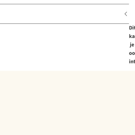
Di
ka
je
oo
in