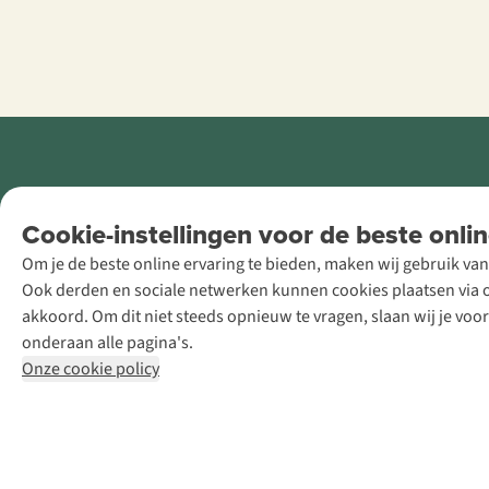
Retail Concepts
Cookie-instellingen voor de beste onlin
NV,
Om je de beste online ervaring te bieden, maken wij gebruik van
Smallandlaan
Ook derden en sociale netwerken kunnen cookies plaatsen via on
9, B-2660
akkoord. Om dit niet steeds opnieuw te vragen, slaan wij je voo
Hoboken
onderaan alle pagina's.
+32 (0)3 828
Onze cookie policy
30 15
team@asadventure.com
BTW BE
0416.762.280