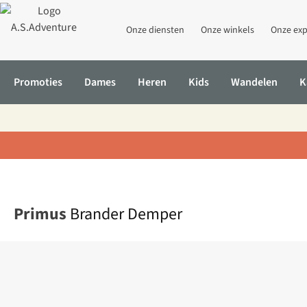
Onze diensten
Onze winkels
Onze exp
Promoties
Dames
Heren
Kids
Wandelen
K
Home
Brander Demper
Primus
Brander Demper