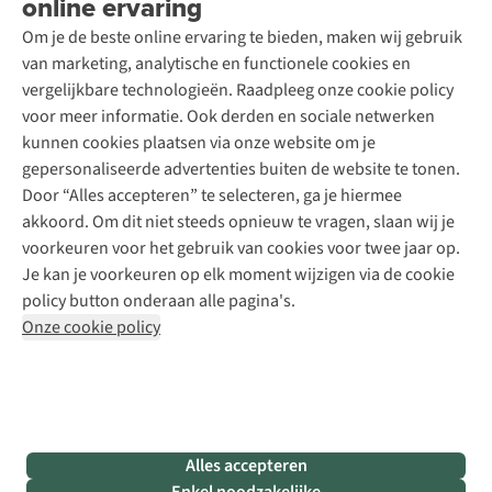
online ervaring
Podcast
Contact
Toegankelijkheidsverklaring
Schoenonderhoud
Explore Academy
Om je de beste online ervaring te bieden, maken wij gebruik
Schoenherstelling
Explore Camp
van marketing, analytische en functionele cookies en
Meld je aan voor de nieuwsbrief
Kledingherstelling
Gear Check
vergelijkbare technologieën. Raadpleeg onze cookie policy
Retouches
Inspiratie & advies
voor meer informatie. Ook derden en sociale netwerken
Voor bedrijven
Follow us
kunnen cookies plaatsen via onze website om je
gepersonaliseerde advertenties buiten de website te tonen.
Door “Alles accepteren” te selecteren, ga je hiermee
akkoord. Om dit niet steeds opnieuw te vragen, slaan wij je
voorkeuren voor het gebruik van cookies voor twee jaar op.
Je kan je voorkeuren op elk moment wijzigen via de cookie
Disclaimer
Privacy Policy
Algemene voorwaarden
policy button onderaan alle pagina's.
Cookie Policy
Onze cookie policy
Retail Concepts NV,
Smallandlaan 9,
B-2660 Hoboken
team@asadventure.com
+32 (0)3 828 30 15
BTW BE 0416.762.280
Alles accepteren