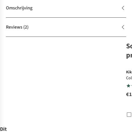
Omschrijving
Reviews
(2)
S
p
Kik
Col
Reu
Str
€1
Dit