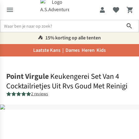
Sho
⛺️
15% korting op alle tenten
Laatste Kans |
Dames
Heren
Kids
Home
Point Virgule
Keukengerei Set Van 4
Cocktailrietjes Uit Rvs Goud Met Reinigi
2 reviews