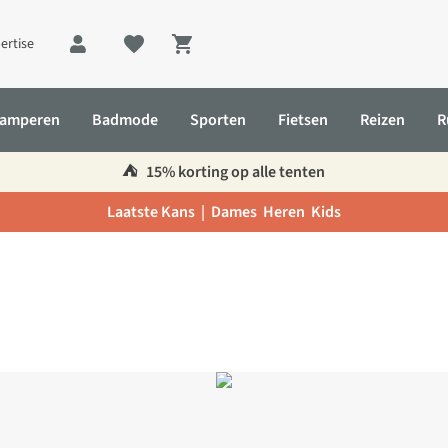
ertise
Shopping cart
amperen
Badmode
Sporten
Fietsen
Reizen
R
⛺️
15% korting op alle tenten
Laatste Kans |
Dames
Heren
Kids