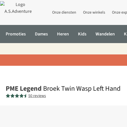
Onze diensten
Onze winkels
Onze exp
Promoties
Dames
Heren
Kids
Wandelen
K
Home
Broek Twin Wasp Left Hand
PME Legend
Broek Twin Wasp Left Hand
50 reviews