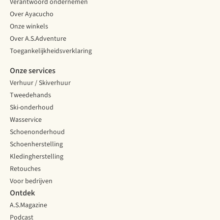
Verantwoord ondernemen
Over Ayacucho
Onze winkels
Over A.S.Adventure
Toegankelijkheidsverklaring
Onze services
Verhuur / Skiverhuur
Tweedehands
Ski-onderhoud
Wasservice
Schoenonderhoud
Schoenherstelling
Kledingherstelling
Retouches
Voor bedrijven
Ontdek
A.S.Magazine
Podcast