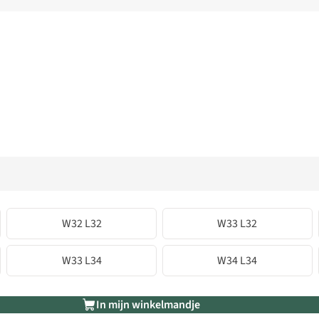
W32 L32
W33 L32
W33 L34
W34 L34
In mijn winkelmandje