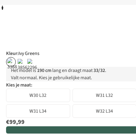
Kleur
:
Ivy Greens
Het model is
190 cm
lang en draagt maat
33/32
.
Valt normaal. Kies je gebruikelijke maat.
Kies je maat:
W30 L32
W31 L32
W31 L34
W32 L34
€99,99