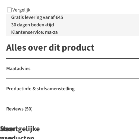
Vergelijk
Gratis levering vanaf €45
30 dagen bedenktijd
Klantenservice: ma-za
Alles over dit product
Maatadvies
Productinfo & stofsamenstelling
Reviews
(50)
Soortgelijke
Meer
producten
van