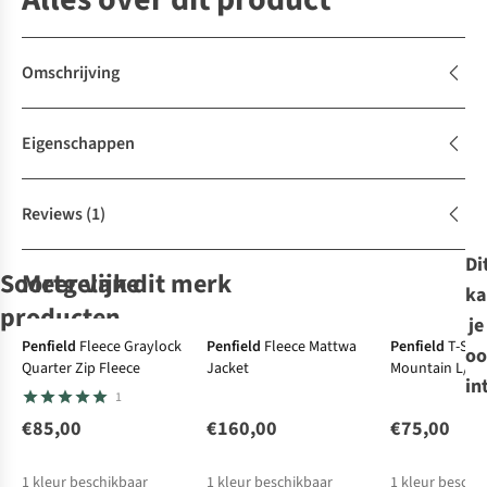
Omschrijving
Eigenschappen
Reviews
(1)
Di
Soortgelijke
Meer van dit merk
ka
producten
je
New
Penfield
Fleece Graylock
Penfield
Fleece Mattwa
Penfield
T-Shir
oo
Quarter Zip Fleece
Jacket
Mountain L/S T
Patagonia
Patagonia
Patagonia
Patagonia
in
1
Bodywarmer
Bodywarmer
Bodywarmer
Bodywarmer
Retro Pile Vest
M'S Classic
M'S Classic
M'S Retro Pile
€85,00
€160,00
€75,00
38
3
3
Retro-X Vest
Retro-X Vest
Vest
€120,00
€180,00
€180,00
€140,00
1
kleur beschikbaar
1
kleur beschikbaar
1
kleur beschi