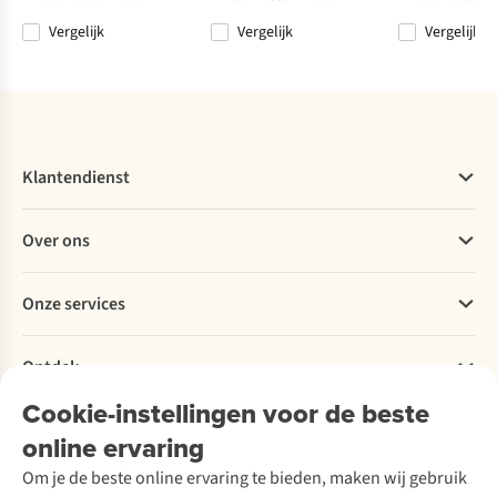
Vergelijk
Vergelijk
Vergelijk
Vergelijk
Vergelijk
Vergelijk
Vergelijk
Klantendienst
Veelgestelde vragen
Over ons
Bestellen
Betalen
Werken bij A.S.Adventure
Onze services
Levering
Explore More
Retourneren
Verantwoord ondernemen
Verhuur / Skiverhuur
Bestelling herroepen
Ontdek
Over Ayacucho
Tweedehands
Onderhoud en herstellingen
Onze winkels
Cookie-instellingen voor de beste
Ski-onderhoud
A.S.Magazine
Garantie
Over A.S.Adventure
Wasservice
online ervaring
Podcast
Contact
Toegankelijkheidsverklaring
Schoenonderhoud
Explore Academy
Om je de beste online ervaring te bieden, maken wij gebruik
Schoenherstelling
Explore Camp