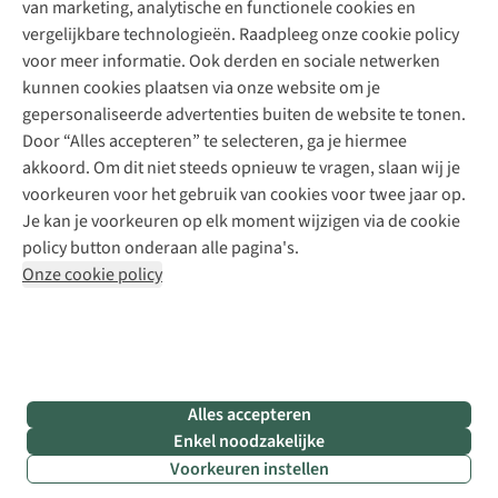
van marketing, analytische en functionele cookies en
Meld je aan voor de nieuwsbrief
Kledingherstelling
Gear Check
vergelijkbare technologieën. Raadpleeg onze cookie policy
Retouches
Inspiratie & advies
voor meer informatie. Ook derden en sociale netwerken
Voor bedrijven
Follow us
kunnen cookies plaatsen via onze website om je
gepersonaliseerde advertenties buiten de website te tonen.
Door “Alles accepteren” te selecteren, ga je hiermee
akkoord. Om dit niet steeds opnieuw te vragen, slaan wij je
voorkeuren voor het gebruik van cookies voor twee jaar op.
Je kan je voorkeuren op elk moment wijzigen via de cookie
Disclaimer
Privacy Policy
Algemene voorwaarden
policy button onderaan alle pagina's.
Cookie Policy
Onze cookie policy
Retail Concepts NV,
Smallandlaan 9,
B-2660 Hoboken
team@asadventure.com
+32 (0)3 828 30 15
BTW BE 0416.762.280
Alles accepteren
Enkel noodzakelijke
Voorkeuren instellen