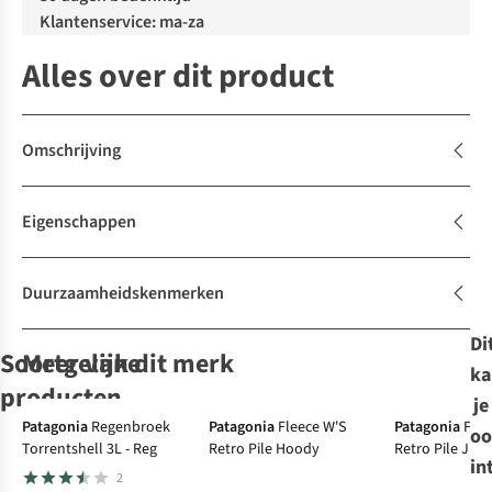
Klantenservice: ma-za
Alles over dit product
Omschrijving
Eigenschappen
Duurzaamheidskenmerken
Di
Soortgelijke
Meer van dit merk
ka
producten
je
Patagonia
Regenbroek
Patagonia
Fleece W'S
Patagonia
Flee
oo
Torrentshell 3L - Reg
Retro Pile Hoody
Retro Pile Jkt
Fjällräven
Fjällräven
Royal Robbins
Royal Robbins
Jurk
Jurk
in
2
High Coast Lite
High Coast Lite
Jurk Spotless
Jurk Spotless