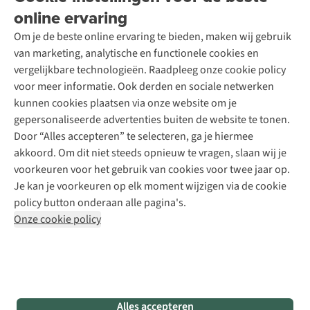
Over A.S.Adventure
Wasservice
online ervaring
Podcast
Contact
Toegankelijkheidsverklaring
Schoenonderhoud
Explore Academy
Om je de beste online ervaring te bieden, maken wij gebruik
Schoenherstelling
Explore Camp
van marketing, analytische en functionele cookies en
Meld je aan voor de nieuwsbrief
Kledingherstelling
Gear Check
vergelijkbare technologieën. Raadpleeg onze cookie policy
Retouches
Inspiratie & advies
voor meer informatie. Ook derden en sociale netwerken
Voor bedrijven
Follow us
kunnen cookies plaatsen via onze website om je
gepersonaliseerde advertenties buiten de website te tonen.
Door “Alles accepteren” te selecteren, ga je hiermee
akkoord. Om dit niet steeds opnieuw te vragen, slaan wij je
voorkeuren voor het gebruik van cookies voor twee jaar op.
Je kan je voorkeuren op elk moment wijzigen via de cookie
Disclaimer
Privacy Policy
Algemene voorwaarden
policy button onderaan alle pagina's.
Cookie Policy
Onze cookie policy
Retail Concepts NV,
Smallandlaan 9,
B-2660 Hoboken
team@asadventure.com
+32 (0)3 828 30 15
BTW BE 0416.762.280
Alles accepteren