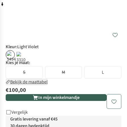
Kleur
:
Light Violet
Kies je maat:
S
M
L
Bekijk de maattabel
€100,00
In mijn winkelmandje
Vergelijk
Gratis levering vanaf €45
30 dagen bedenktijd