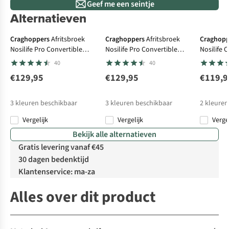
Geef me een seintje
Alternatieven
De keuze van A.S.
De keuze van A.S.
Craghoppers
Afritsbroek
Craghoppers
Afritsbroek
Craghopp
Nosilife Pro Convertible
Nosilife Pro Convertible
Nosilife 
Trouser III
Trouser III
Trouser II
40
40
€129,95
€129,95
€119,9
3
kleuren beschikbaar
3
kleuren beschikbaar
2
kleuren
Vergelijk
Vergelijk
Verge
Bekijk alle alternatieven
Gratis levering vanaf €45
30 dagen bedenktijd
Klantenservice: ma-za
Alles over dit product