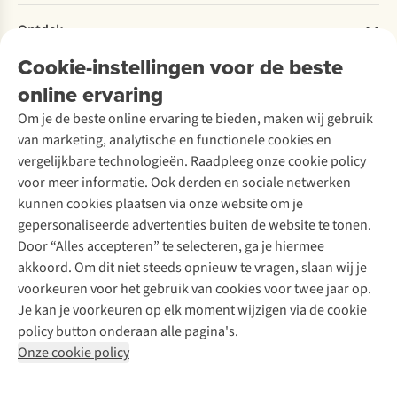
Retourneren
Verantwoord ondernemen
Verhuur / Skiverhuur
Bestelling herroepen
Ontdek
Over Ayacucho
Tweedehands
Onderhoud en herstellingen
Onze winkels
Cookie-instellingen voor de beste
Ski-onderhoud
A.S.Magazine
Garantie
Over A.S.Adventure
Wasservice
online ervaring
Podcast
Contact
Toegankelijkheidsverklaring
Schoenonderhoud
Explore Academy
Om je de beste online ervaring te bieden, maken wij gebruik
Schoenherstelling
Explore Camp
van marketing, analytische en functionele cookies en
Meld je aan voor de nieuwsbrief
Kledingherstelling
Gear Check
vergelijkbare technologieën. Raadpleeg onze cookie policy
Retouches
Inspiratie & advies
voor meer informatie. Ook derden en sociale netwerken
Voor bedrijven
Follow us
kunnen cookies plaatsen via onze website om je
gepersonaliseerde advertenties buiten de website te tonen.
Door “Alles accepteren” te selecteren, ga je hiermee
akkoord. Om dit niet steeds opnieuw te vragen, slaan wij je
voorkeuren voor het gebruik van cookies voor twee jaar op.
Je kan je voorkeuren op elk moment wijzigen via de cookie
Disclaimer
Privacy Policy
Algemene voorwaarden
policy button onderaan alle pagina's.
Cookie Policy
Onze cookie policy
Retail Concepts NV,
Smallandlaan 9,
B-2660 Hoboken