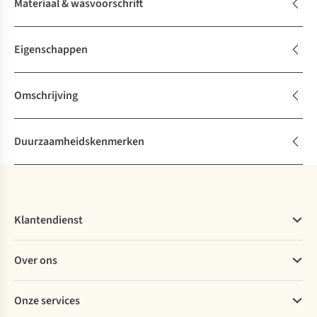
Materiaal & wasvoorschrift
Eigenschappen
Omschrijving
Duurzaamheidskenmerken
Klantendienst
Veelgestelde vragen
Over ons
Bestellen
Betalen
Werken bij A.S.Adventure
Onze services
Levering
Explore More