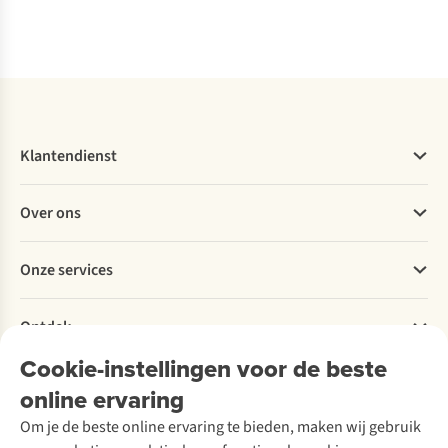
Vergelijk
Vergelijk
Klantendienst
Veelgestelde vragen
Over ons
Bestellen
Betalen
Werken bij A.S.Adventure
Onze services
Levering
Explore More
Retourneren
Verantwoord ondernemen
Verhuur / Skiverhuur
Bestelling herroepen
Ontdek
Over Ayacucho
Tweedehands
Onderhoud en herstellingen
Onze winkels
Cookie-instellingen voor de beste
Ski-onderhoud
A.S.Magazine
Garantie
Over A.S.Adventure
Wasservice
online ervaring
Podcast
Contact
Toegankelijkheidsverklaring
Schoenonderhoud
Explore Academy
Om je de beste online ervaring te bieden, maken wij gebruik
Schoenherstelling
Explore Camp