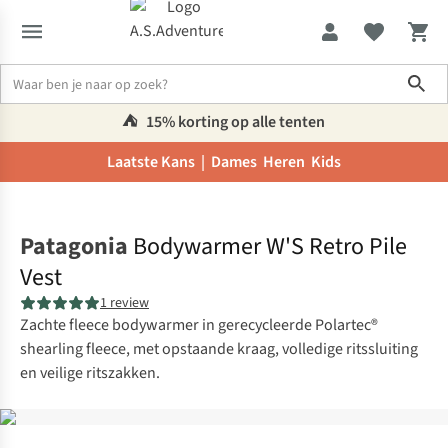
Sho
⛺️
15% korting op alle tenten
Laatste Kans |
Dames
Heren
Kids
Home
Patagonia
Bodywarmer W'S Retro Pile
Vest
1 review
Zachte fleece bodywarmer in gerecycleerde Polartec®
shearling fleece, met opstaande kraag, volledige ritssluiting
en veilige ritszakken.