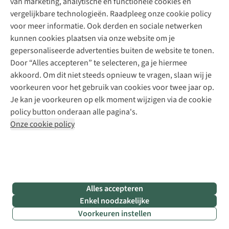
van marketing, analytische en functionele cookies en
Meld je aan voor de nieuwsbrief
Kledingherstelling
Gear Check
vergelijkbare technologieën. Raadpleeg onze cookie policy
Retouches
Inspiratie & advies
voor meer informatie. Ook derden en sociale netwerken
Voor bedrijven
Follow us
kunnen cookies plaatsen via onze website om je
gepersonaliseerde advertenties buiten de website te tonen.
Door “Alles accepteren” te selecteren, ga je hiermee
akkoord. Om dit niet steeds opnieuw te vragen, slaan wij je
voorkeuren voor het gebruik van cookies voor twee jaar op.
Je kan je voorkeuren op elk moment wijzigen via de cookie
Disclaimer
Privacy Policy
Algemene voorwaarden
policy button onderaan alle pagina's.
Cookie Policy
Onze cookie policy
Retail Concepts NV,
Smallandlaan 9,
B-2660 Hoboken
team@asadventure.com
+32 (0)3 828 30 15
BTW BE 0416.762.280
Alles accepteren
Enkel noodzakelijke
Voorkeuren instellen