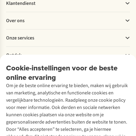
Klantendienst
Veelgestelde vragen
Over ons
Bestellen
Betalen
Werken bij A.S.Adventure
Onze services
Levering
Explore More
Retourneren
Verantwoord ondernemen
Verhuur / Skiverhuur
Bestelling herroepen
Ontdek
Over Ayacucho
Tweedehands
Onderhoud en herstellingen
Onze winkels
Cookie-instellingen voor de beste
Ski-onderhoud
A.S.Magazine
Garantie
Over A.S.Adventure
Wasservice
online ervaring
Podcast
Contact
Toegankelijkheidsverklaring
Schoenonderhoud
Explore Academy
Om je de beste online ervaring te bieden, maken wij gebruik
Schoenherstelling
Explore Camp
van marketing, analytische en functionele cookies en
Meld je aan voor de nieuwsbrief
Kledingherstelling
Gear Check
vergelijkbare technologieën. Raadpleeg onze cookie policy
Retouches
Inspiratie & advies
voor meer informatie. Ook derden en sociale netwerken
Voor bedrijven
Follow us
kunnen cookies plaatsen via onze website om je
gepersonaliseerde advertenties buiten de website te tonen.
Door “Alles accepteren” te selecteren, ga je hiermee