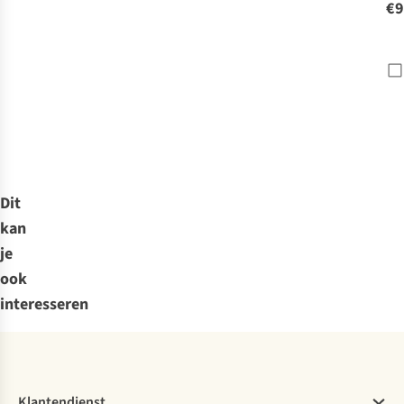
€9
Dit
kan
je
ook
interesseren
Klantendienst