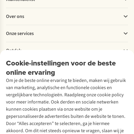
Veelgestelde vragen
Over ons
Bestellen
Betalen
Werken bij A.S.Adventure
Onze services
Levering
Explore More
Retourneren
Verantwoord ondernemen
Verhuur / Skiverhuur
Bestelling herroepen
Ontdek
Over Ayacucho
Tweedehands
Onderhoud en herstellingen
Onze winkels
Cookie-instellingen voor de beste
Ski-onderhoud
A.S.Magazine
Garantie
Over A.S.Adventure
Wasservice
online ervaring
Podcast
Contact
Toegankelijkheidsverklaring
Schoenonderhoud
Explore Academy
Om je de beste online ervaring te bieden, maken wij gebruik
Schoenherstelling
Explore Camp
van marketing, analytische en functionele cookies en
Meld je aan voor de nieuwsbrief
Kledingherstelling
Gear Check
vergelijkbare technologieën. Raadpleeg onze cookie policy
Retouches
Inspiratie & advies
voor meer informatie. Ook derden en sociale netwerken
Voor bedrijven
Follow us
kunnen cookies plaatsen via onze website om je
gepersonaliseerde advertenties buiten de website te tonen.
Door “Alles accepteren” te selecteren, ga je hiermee
akkoord. Om dit niet steeds opnieuw te vragen, slaan wij je