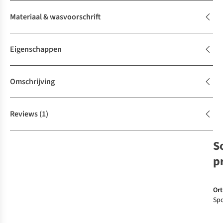
Materiaal & wasvoorschrift
Eigenschappen
Omschrijving
Reviews
(1)
S
p
Ort
Spo
Plu