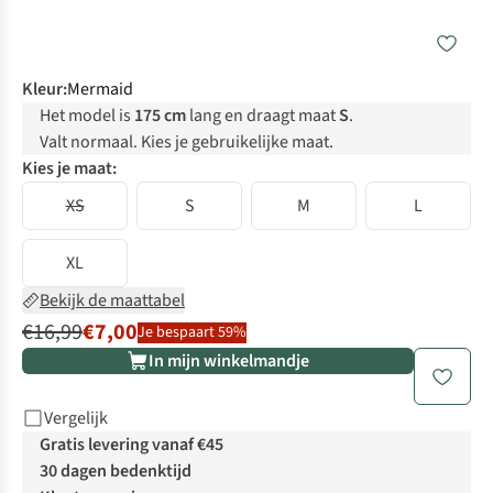
Kleur
:
Mermaid
Het model is
175 cm
lang en draagt maat
S
.
Valt normaal. Kies je gebruikelijke maat.
Kies je maat:
XS
S
M
L
XL
Bekijk de maattabel
€16,99
€7,00
Je bespaart 59%
In mijn winkelmandje
Vergelijk
Gratis levering vanaf €45
30 dagen bedenktijd