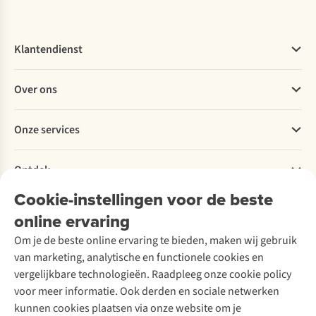
Klantendienst
Veelgestelde vragen
Over ons
Bestellen
Betalen
Werken bij A.S.Adventure
Onze services
Levering
Explore More
Retourneren
Verantwoord ondernemen
Verhuur / Skiverhuur
Bestelling herroepen
Ontdek
Over Ayacucho
Tweedehands
Onderhoud en herstellingen
Onze winkels
Cookie-instellingen voor de beste
Ski-onderhoud
A.S.Magazine
Garantie
Over A.S.Adventure
Wasservice
online ervaring
Podcast
Contact
Toegankelijkheidsverklaring
Schoenonderhoud
Explore Academy
Om je de beste online ervaring te bieden, maken wij gebruik
Schoenherstelling
Explore Camp
van marketing, analytische en functionele cookies en
Meld je aan voor de nieuwsbrief
Kledingherstelling
Gear Check
vergelijkbare technologieën. Raadpleeg onze cookie policy
Retouches
Inspiratie & advies
voor meer informatie. Ook derden en sociale netwerken
Voor bedrijven
Follow us
kunnen cookies plaatsen via onze website om je