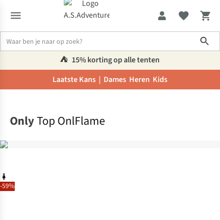
Sho
⛺️
15% korting op alle tenten
Laatste Kans |
Dames
Heren
Kids
Home
Only
Top OnlFlame
-59%