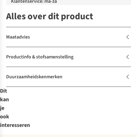
Klantenservice: ma-za
Alles over dit product
Maatadvies
Productinfo & stofsamenstelling
Duurzaamheidskenmerken
Dit
kan
je
ook
interesseren