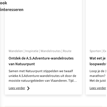
ook
interesseren
Wandelen | Inspiratie | Wandelroutes | Route
Sporten | E
Ontdek de A.S.Adventure-wandelroutes
Wat eet je 
van Natuurpunt
loopwedst
Samen met Natuurpunt stippelden we twaalf
Loop je de 1
unieke A.S.Adventure-wandelroutes uit door de
marathon? D
mooiste natuurgebieden van Vlaanderen. Tijd
Met de juist
voor een ontdekkingstocht in eigen streek!
herstel je b
Lees verder
Lees verder
deelt haar ti