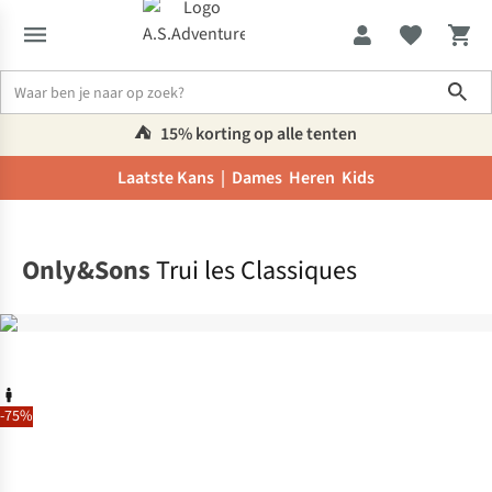
Sho
⛺️
15% korting op alle tenten
Laatste Kans |
Dames
Heren
Kids
Home
Only&Sons
Trui les Classiques
-75%