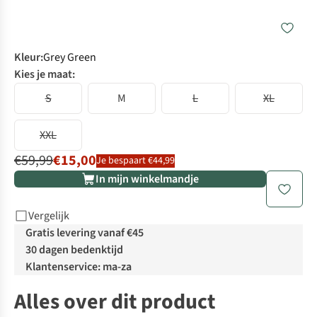
Kleur
:
Grey Green
Kies je maat:
S
M
L
XL
XXL
€59,99
€15,00
Je bespaart €44,99
In mijn winkelmandje
Vergelijk
Gratis levering vanaf €45
30 dagen bedenktijd
Klantenservice: ma-za
Alles over dit product