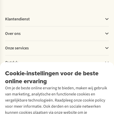
Klantendienst
Veelgestelde vragen
Over ons
Bestellen
Betalen
Werken bij A.S.Adventure
Onze services
Levering
Explore More
Retourneren
Verantwoord ondernemen
Verhuur / Skiverhuur
Bestelling herroepen
Ontdek
Over Ayacucho
Tweedehands
Onderhoud en herstellingen
Onze winkels
Cookie-instellingen voor de beste
Ski-onderhoud
A.S.Magazine
Garantie
Over A.S.Adventure
Wasservice
online ervaring
Podcast
Contact
Toegankelijkheidsverklaring
Schoenonderhoud
Explore Academy
Om je de beste online ervaring te bieden, maken wij gebruik
Schoenherstelling
Explore Camp
van marketing, analytische en functionele cookies en
Meld je aan voor de nieuwsbrief
Kledingherstelling
Gear Check
vergelijkbare technologieën. Raadpleeg onze cookie policy
Retouches
Inspiratie & advies
voor meer informatie. Ook derden en sociale netwerken
Voor bedrijven
Follow us
kunnen cookies plaatsen via onze website om je