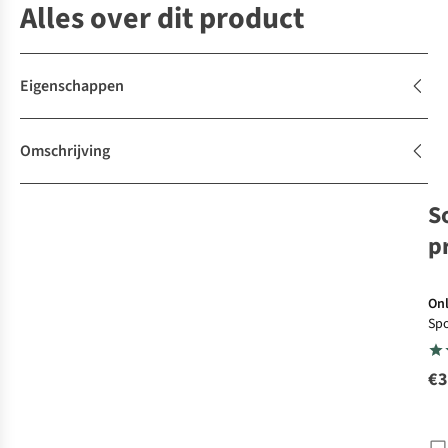
Alles over dit product
Eigenschappen
Omschrijving
S
p
Onl
Spo
2
€3