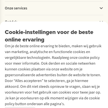
Betalen
Werken bij A.S.Adventure
Onze services
Levering
Explore More
Retourneren
Verantwoord ondernemen
Verhuur / Skiverhuur
Bestelling herroepen
Ontdek
Over Ayacucho
Tweedehands
Onderhoud en herstellingen
Onze winkels
Cookie-instellingen voor de beste
Ski-onderhoud
A.S.Magazine
Garantie
Over A.S.Adventure
Wasservice
online ervaring
Podcast
Contact
Toegankelijkheidsverklaring
Schoenonderhoud
Explore Academy
Om je de beste online ervaring te bieden, maken wij gebruik
Schoenherstelling
Explore Camp
van marketing, analytische en functionele cookies en
Meld je aan voor de nieuwsbrief
Kledingherstelling
Gear Check
vergelijkbare technologieën. Raadpleeg onze cookie policy
Retouches
Inspiratie & advies
voor meer informatie. Ook derden en sociale netwerken
Voor bedrijven
Follow us
kunnen cookies plaatsen via onze website om je
gepersonaliseerde advertenties buiten de website te tonen.
Door “Alles accepteren” te selecteren, ga je hiermee
akkoord. Om dit niet steeds opnieuw te vragen, slaan wij je
voorkeuren voor het gebruik van cookies voor twee jaar op.
Je kan je voorkeuren op elk moment wijzigen via de cookie
Disclaimer
Privacy Policy
Algemene voorwaarden
policy button onderaan alle pagina's.
Cookie Policy