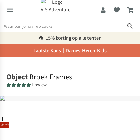
Sho
⛺️
15% korting op alle tenten
Laatste Kans |
Dames
Heren
Kids
Home
Object
Broek Frames
1 review
-50%