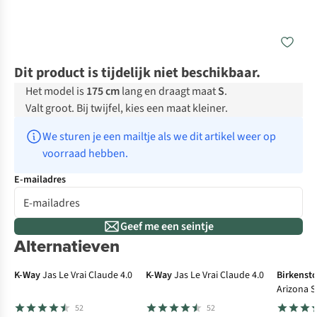
Dit product is tijdelijk niet beschikbaar.
Het model is
175 cm
lang en draagt maat
S
.
Valt groot. Bij twijfel, kies een maat kleiner.
We sturen je een mailtje als we dit artikel weer op 
voorraad hebben.
E-mailadres
Geef me een seintje
Alternatieven
K-Way
Jas Le Vrai Claude 4.0
K-Way
Jas Le Vrai Claude 4.0
Birkenst
Arizona S
Nubuck L
52
52