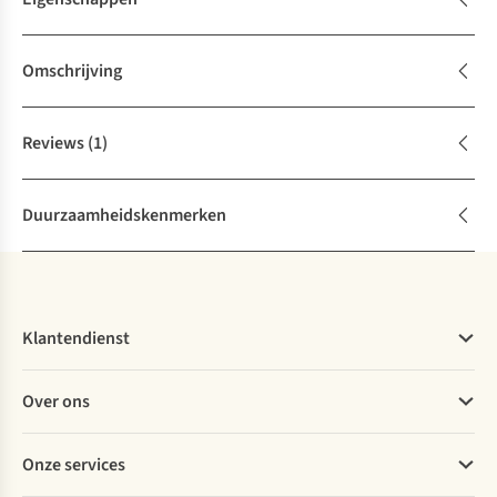
Omschrijving
Reviews
(1)
Duurzaamheidskenmerken
Klantendienst
Veelgestelde vragen
Over ons
Bestellen
Betalen
Werken bij A.S.Adventure
Onze services
Levering
Explore More
Retourneren