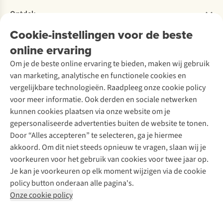
Verantwoord ondernemen
Verhuur / Skiverhuur
Bestelling herroepen
Ontdek
Over Ayacucho
Tweedehands
Onderhoud en herstellingen
Onze winkels
Cookie-instellingen voor de beste
Ski-onderhoud
A.S.Magazine
Garantie
Over A.S.Adventure
Wasservice
online ervaring
Podcast
Contact
Toegankelijkheidsverklaring
Schoenonderhoud
Explore Academy
Om je de beste online ervaring te bieden, maken wij gebruik
Schoenherstelling
Explore Camp
van marketing, analytische en functionele cookies en
Meld je aan voor de nieuwsbrief
Kledingherstelling
Gear Check
vergelijkbare technologieën. Raadpleeg onze cookie policy
Retouches
Inspiratie & advies
voor meer informatie. Ook derden en sociale netwerken
Voor bedrijven
Follow us
kunnen cookies plaatsen via onze website om je
gepersonaliseerde advertenties buiten de website te tonen.
Door “Alles accepteren” te selecteren, ga je hiermee
akkoord. Om dit niet steeds opnieuw te vragen, slaan wij je
voorkeuren voor het gebruik van cookies voor twee jaar op.
Je kan je voorkeuren op elk moment wijzigen via de cookie
Disclaimer
Privacy Policy
Algemene voorwaarden
policy button onderaan alle pagina's.
Cookie Policy
Onze cookie policy
Retail Concepts NV,
Smallandlaan 9,
B-2660 Hoboken