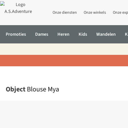
Onze diensten
Onze winkels
Onze exp
Promoties
Dames
Heren
Kids
Wandelen
K
Home
Blouse Mya
Object
Blouse Mya