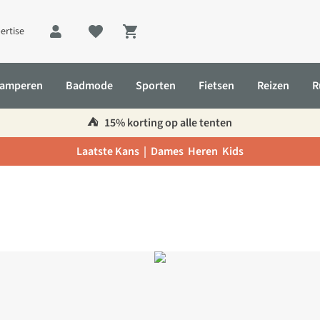
ertise
Shopping cart
amperen
Badmode
Sporten
Fietsen
Reizen
R
⛺️
15% korting op alle tenten
Laatste Kans |
Dames
Heren
Kids