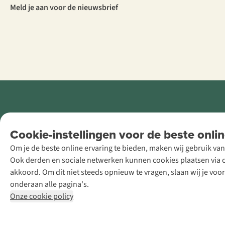
Meld je aan voor de nieuwsbrief
Retail Concepts
Cookie-instellingen voor de beste onlin
NV,
Om je de beste online ervaring te bieden, maken wij gebruik van
Smallandlaan
Ook derden en sociale netwerken kunnen cookies plaatsen via on
9, B-2660
akkoord. Om dit niet steeds opnieuw te vragen, slaan wij je voo
Hoboken
onderaan alle pagina's.
+32 (0)3 828
Onze cookie policy
30 15
team@asadventure.com