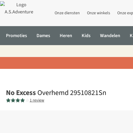
Onze diensten
Onze winkels
Onze exp
Promoties
Dames
Heren
Kids
Wandelen
K
Home
Overhemd 29510821Sn
No Excess
Overhemd 29510821Sn
1 review