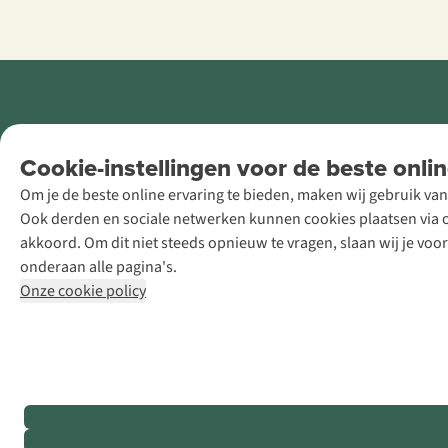
Retail Concepts
Cookie-instellingen voor de beste onlin
NV,
Om je de beste online ervaring te bieden, maken wij gebruik van
Smallandlaan
Ook derden en sociale netwerken kunnen cookies plaatsen via on
9, B-2660
akkoord. Om dit niet steeds opnieuw te vragen, slaan wij je voo
Hoboken
onderaan alle pagina's.
+32 (0)3 828
Onze cookie policy
30 15
team@asadventure.com
BTW BE
0416.762.280