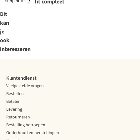
Shop outfit
Maak je outfit compleet
Dit
kan
je
ook
interesseren
Klantendienst
Veelgestelde vragen
Bestellen
Betalen
Levering
Retourneren
Bestelling herroepen
Onderhoud en herstellingen