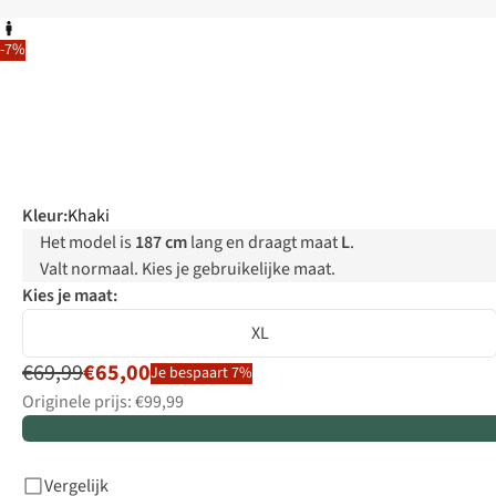
-7%
Kleur
:
Khaki
Het model is
187 cm
lang en draagt maat
L
.
Valt normaal. Kies je gebruikelijke maat.
Kies je maat:
XL
€69,99
€65,00
Je bespaart 7%
Originele prijs: €99,99
Vergelijk