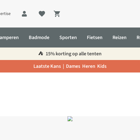
ertise
Shopping cart
amperen
Badmode
Sporten
Fietsen
Reizen
R
⛺️
15% korting op alle tenten
Laatste Kans |
Dames
Heren
Kids