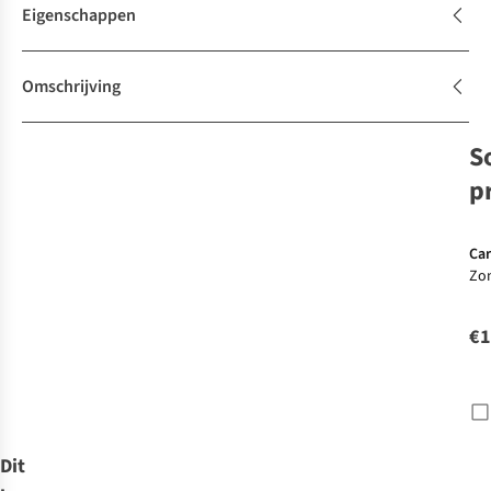
Eigenschappen
Omschrijving
S
p
G
Ti
Car
Zo
Sun
Spf
€1
Dit