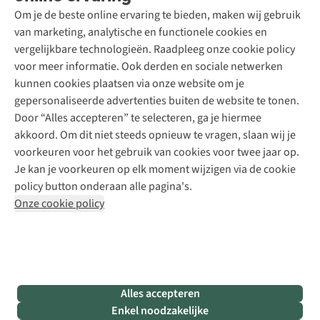
Schoenonderhoud
Explore Academy
Om je de beste online ervaring te bieden, maken wij gebruik
Schoenherstelling
Explore Camp
van marketing, analytische en functionele cookies en
Meld je aan voor de nieuwsbrief
Kledingherstelling
Gear Check
vergelijkbare technologieën. Raadpleeg onze cookie policy
Retouches
Inspiratie & advies
voor meer informatie. Ook derden en sociale netwerken
Voor bedrijven
Follow us
kunnen cookies plaatsen via onze website om je
gepersonaliseerde advertenties buiten de website te tonen.
Door “Alles accepteren” te selecteren, ga je hiermee
akkoord. Om dit niet steeds opnieuw te vragen, slaan wij je
voorkeuren voor het gebruik van cookies voor twee jaar op.
Je kan je voorkeuren op elk moment wijzigen via de cookie
Disclaimer
Privacy Policy
Algemene voorwaarden
policy button onderaan alle pagina's.
Cookie Policy
Onze cookie policy
Retail Concepts NV,
Smallandlaan 9,
B-2660 Hoboken
team@asadventure.com
+32 (0)3 828 30 15
BTW BE 0416.762.280
Alles accepteren
Enkel noodzakelijke